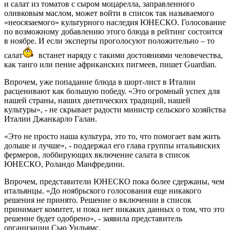
и салат из томатов с сыром моцарелла, заправленного
оливковым маслом, может войти в список так называемого
«неосязаемого» культурного наследия ЮНЕСКО. Голосование
по возможному добавлению этого блюда в рейтинг состоится
в ноябре. И если эксперты проголосуют положительно – то
салат
встанет наряду с такими достояниями человечества,
как танго или пение африканских пигмеев, пишет Guardian.
Впрочем, уже попадание блюда в шорт-лист в Италии
расценивают как большую победу. «Это огромный успех для
нашей страны, наших диетических традиций, нашей
культуры», - не скрывает радости министр сельского хозяйства
Италии Джанкарло Галан.
«Это не просто наша культура, это то, что помогает вам жить
дольше и лучше», - поддержал его глава группы итальянских
фермеров, лоббирующих включение салата в список
ЮНЕСКО, Роландо Манфредини.
Впрочем, представители ЮНЕСКО пока более сдержаны, чем
итальянцы. «До ноябрьского голосования еще никакого
решения не принято. Решение о включении в список
принимает комитет, и пока нет никаких данных о том, что это
решение будет одобрено», - заявила представитель
организации Сью Уильямс.