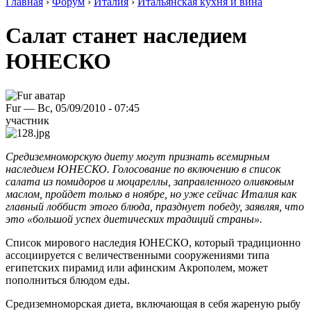
Главная
›
Форум
›
Италия
›
Итальянская кухня и вина
Салат станет наследием
ЮНЕСКО
Fur — Вс, 05/09/2010 - 07:45
участник
Средиземноморскую диету могут признать всемирным
наследием ЮНЕСКО. Голосование по включению в список
салата из помидоров и моцареллы, заправленного оливковым
маслом, пройдет только в ноябре, но уже сейчас Италия как
главный лоббист этого блюда, празднует победу, заявляя, что
это «большой успех диетических традиций страны».
Список мирового наследия ЮНЕСКО, который традиционно
ассоциируется с величественными сооружениями типа
египетских пирамид или афинским Акрополем, может
пополниться блюдом еды.
Средиземноморская диета, включающая в себя жареную рыбу