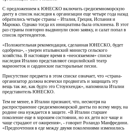
С предложением к ЮНЕСКО включить средиземноморскую
диету в список наследия к организации еще четыре года назад
обратились четыре страны – Италия, Греция, Испания и
Марокко. Однако тогда их инициатива была отклонена. В этот
раз страны повторно выдвинули свою заявку, и салат попал в
список претендентов.
«Положительная рекомендация, сделанная ЮНЕСКО, будет
одобрена», - уверен итальянский министр сельского
хозяйства. В настоящее время в «неосязаемом» списке
наследия Италию представляют сицилийский театр
марионеток и сардинские пасторальные песни.
Присутствие предмета в этом списке означает, что «страна-
организатор должна всячески продвигать и защищать эту
вещь так же, как будто это Стоунхендж», напомнила Италии
представитель ЮНЕСКО.
Тем не менее, в Италии признают, что, несмотря на
распространение средиземноморской диеты по всему миру, на
родине она нуждается в защите. «В Италии старшее
поколение еще в хорошем состоянии, но их дети все чаще и
чаще страдают от ожирения», - говорит Роландо Манфредини.
«Предпочтения в еде между двумя поколениями изменились