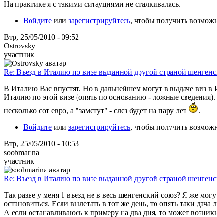
На практике я с такими ситауциями не сталкивалась.
Войдите
или
зарегистрируйтесь
, чтобы получить возмож
Втр, 25/05/2010 - 09:52
Ostrovsky
участник
Re: Въезд в Италию по визе выданной другой страной шенгенс
В Италию Вас впустят. Но в дальнейшем могут в выдаче виз в 
Италию по этой визе (опять по основанию - ложные сведения).
несколько сот евро, а "заметут" - слез будет на пару лет
.
Войдите
или
зарегистрируйтесь
, чтобы получить возмож
Втр, 25/05/2010 - 10:53
soobmarina
участник
Re: Въезд в Италию по визе выданной другой страной шенгенс
Так разве у меня 1 въезд не в весь шенгенский союз? Я же могу
остановиться. Если вылетать в тот же день, то опять таки дача
А если останавливаюсь к примеру на два дня, то может возникну