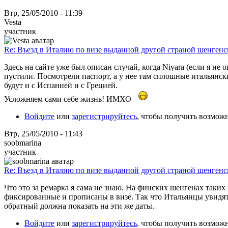
Втр, 25/05/2010 - 11:39
Vesta
участник
Re: Въезд в Италию по визе выданной другой страной шенгенс
Здесь на сайте уже был описан случай, когда Niyara (если я не
пустили. Посмотрели паспорт, а у нее там сплошные итальянск
будут и с Испанией и с Грецией.
Усложняем сами себе жизнь! ИМХО
Войдите
или
зарегистрируйтесь
, чтобы получить возмож
Втр, 25/05/2010 - 11:43
soobmarina
участник
Re: Въезд в Италию по визе выданной другой страной шенгенс
Что это за ремарка я сама не знаю. На финских шенгенах таки
фиксированные и прописаны в визе. Так что Итальянцы увидят, 
обратный должна показать на эти же даты.
Войдите
или
зарегистрируйтесь
, чтобы получить возмож