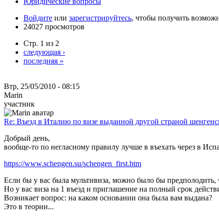
Юридические вопросы
Войдите
или
зарегистрируйтесь
, чтобы получить возмож
24027 просмотров
Стр. 1 из 2
следующая ›
последняя »
Втр, 25/05/2010 - 08:15
Marin
участник
Re: Въезд в Италию по визе выданной другой страной шенгенс
Добрый день,
вообще-то по негласному правилу лучше в въехать через в Исп
https://www.schengen.su/schengen_first.htm
Если бы у вас была мультивиза, можно было бы предполодить, 
Но у вас виза на 1 въезд и приглашение на полный срок действи
Возникает вопрос: на каком основании она была вам выдана?
Это в теории...