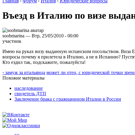
Главная
›
Форум
›
Италия
›
Юридические вопросы
Въезд в Италию по визе выда
soobmarina — Втр, 25/05/2010 - 00:00
участник
Имею на руках визу выданную испанским посольством. Виза Esta
вопросы почему я прилетела в Италию, а не в Испанию? Пустят
Кто ездил так, подскажите, пожалуйста!
‹ замуж за итальянца
может ли отец, с юридической точки зрен
Похожие материалы
наследование
свидетель ДТП
Заключение брака с гражнанином Италии в России