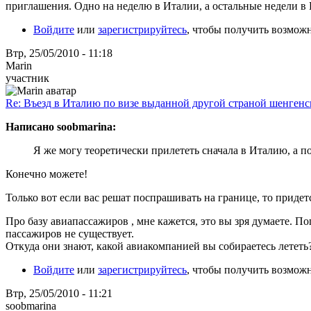
приглашения. Одно на неделю в Италии, а остальные недели в
Войдите
или
зарегистрируйтесь
, чтобы получить возмож
Втр, 25/05/2010 - 11:18
Marin
участник
Re: Въезд в Италию по визе выданной другой страной шенгенс
Написано soobmarina:
Я же могу теоретически прилететь сначала в Италию, а 
Конечно можете!
Только вот если вас решат поспрашивать на границе, то придетс
Про базу авиапассажиров , мне кажется, это вы зря думаете. П
пассажиров не существует.
Откуда они знают, какой авиакомпанией вы собираетесь лететь?
Войдите
или
зарегистрируйтесь
, чтобы получить возмож
Втр, 25/05/2010 - 11:21
soobmarina