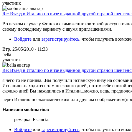
участник
Re: Въезд в Италию по визе выданной другой страной шенгенс
Во всяком случае у Финских таможенников такой доступ точно 
своему последнему варианту с двумя приглашениями.
Войдите
или
зарегистрируйтесь
, чтобы получить возмож
Втр, 25/05/2010 - 11:33
bella
участник
Re: Въезд в Италию по визе выданной другой страной шенгенс
я чего то не поняла...Вы получили испанскую визу на основании
Испанию..находитесь там несколько дней, потом себе спокойнен
сколько дней Вы находились в Италии...можно, ведь, предполо
через Италию по экономическим или другим соображениям(придума
Написано soobmarina:
ремарка: Estancia.
Войдите
или
зарегистрируйтесь
, чтобы получить возмож