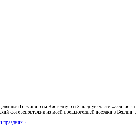
азделявшая Германию на Восточную и Западную части....сейчас в 
нький фоторепортажик из моей прошлогодней поездки в Берлин...
й праздник ›