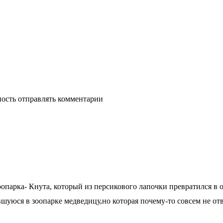
ность отправлять комментарии
зоопарка- Кнута, который из персикового лапочки превратился в
уюся в зоопарке медведицу,но которая почему-то совсем не отве