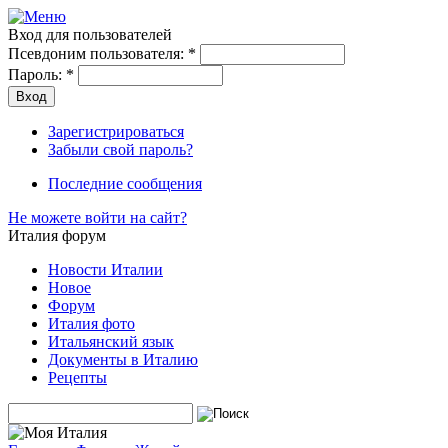
Вход для пользователей
Псевдоним пользователя:
*
Пароль:
*
Зарегистрироваться
Забыли свой пароль?
Последние сообщения
Не можете войти на сайт?
Италия форум
Новости Италии
Новое
Форум
Италия фото
Итальянский язык
Документы в Италию
Рецепты