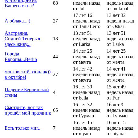
А что видно из
88
недели назад
недель назад
Вашего окна?
от Juli
от mukmal
17 лет 16
13 лет 32
А облака...:)
27
недель назад
недели назад
от TaniaLerro
от Oskar
Австралия.
13 лет 51
13 лет 51
Сидней.Теперь я
18
неделя назад
неделя назад
здесь живу...
от Larka
от Larka
14 лет 25
14 лет 25
Города
44
недель назад
недель назад
Европы...Berlin
от мечта
от мечта
14 лет 42
14 лет 41
московский зоопарк))
27
недели назад
неделя назад
в октябре!
от мечта
от мечта
16 лет 39
15 лет 49
Падение Берлинской
4
недель назад
недель назад
стены
от bella
от Fur
16 лет 32
16 лет 9
Смотрите, вот так
65
недели назад
недель назад
прошёл мой праздник
от Гурман
от Гурман
16 лет 15
16 лет 15
Есть только миг...
7
недель назад
недель назад
от niyara
от niyara