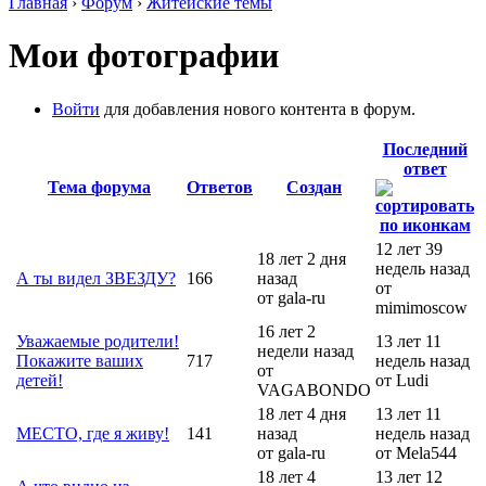
Главная
›
Форум
›
Житейские темы
Мои фотографии
Войти
для добавления нового контента в форум.
Последний
ответ
Тема форума
Ответов
Создан
12 лет 39
18 лет 2 дня
недель назад
А ты видел ЗВЕЗДУ?
166
назад
от
от gala-ru
mimimoscow
16 лет 2
Уважаемые родители!
13 лет 11
недели назад
Покажите ваших
717
недель назад
от
детей!
от Ludi
VAGABONDO
18 лет 4 дня
13 лет 11
МЕСТО, где я живу!
141
назад
недель назад
от gala-ru
от Mela544
18 лет 4
13 лет 12