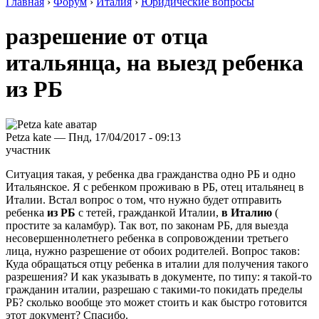
Главная
›
Форум
›
Италия
›
Юридические вопросы
разрешение от отца
итальянца, на выезд ребенка
из РБ
Petza kate — Пнд, 17/04/2017 - 09:13
участник
Ситуация такая, у ребенка два гражданства одно РБ и одно
Итальянское. Я с ребенком проживаю в РБ, отец итальянец в
Италии. Встал вопрос о том, что нужно будет отправить
ребенка
из РБ
с тетей, гражданкой Италии,
в Италию
(
простите за каламбур). Так вот, по законам РБ, для выезда
несовершеннолетнего ребенка в сопровождении третьего
лица, нужно разрешение от обоих родителей. Вопрос таков:
Куда обращаться отцу ребенка в италии для получения такого
разрешения? И как указывать в документе, по типу: я такой-то
гражданин италии, разрешаю с такими-то покидать пределы
РБ? сколько вообще это может стоить и как быстро готовится
этот документ? Спасибо.