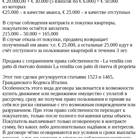
€ 20.000,00 + € 30.000 (5 взносов по € 6.000) = € 50.000
из которых
€25.000 – в качестве аванса, € 25.000 – в качестве отступных
В случае соблюдения контракта и покупки квартиры,
покупателю остаётся заплатить
215.000 – 50.000 = 165.000
В случае отказа от покупки, продавец возвращает
полученный им аванс т.е. € 25.000, а остальные 25.000 идут в
счёт отступного за пользование квартирой в течении 3 лет.
Продажа с сохранением права собственности - La vendita con
patto di riservato dominio La vendita con patto di riserva di proprieta
Этот тип сделки регулируется статьями 1523 и 1465,
Гражданского Кодекса Италии.
Особенность этого вида договора заключается в возможности
купить движимое или недвижимое имущество с уплатой в
рассрочку, сразу же получив право пользования и приняв на
себя все риски связанные с его возможным повреждением или
разрушением. При этом право собственности переходит к
покупателю, только после полного погашения цены объекта.
Покупатель выплачивает только оговоренную в контракте
сумму, без каких либо дополнительных надбавок и интересов.
В договоре чётко оговариваются все условия и сроки выплаты
взносов, а так же санкции в случае не соблюдения контракта.