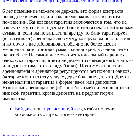
Re: Особенности аренды недвижимости в Италии (Риме)
6 лет помещение можете не держать, это форма контракта,
последнее время люди и года не удерживаются в снятом
помещении. Банковская гарантия заключается в том, что на
вашем счету, если есть деньги, блокируется некая необходимая
сумма, и, если вы не заплатили аренду, то банк гарантирует
(выплачивает) арендодателю сумму, которую вы не заплатили
и которую у вас заблокировал, обычно не более шести
месяцев оплаты, иногда сумма годовой аренды, очень редко
на все 6 лет. На самом деле это очень идеальный вариант -
банковская гарантия, никто не делает (из съемщиков), и никто
и не дает ее (имеются в виду банки). Поэтому отношения
арендодателя и арендатора регулируются без помощи банков,
(которые кстати за эту услугу дерут большие деньги). Дается
некая наличная гарантия в форме чеков или депозитов.
Некоторые арендодатели (обычно богатые) ничего не просят,
никакой гарантии, кроме депозита на предмет порчи
имущества.
Войдите
или
зарегистрируйтесь
, чтобы получить
возможность отправлять комментарии
Наверх страницы