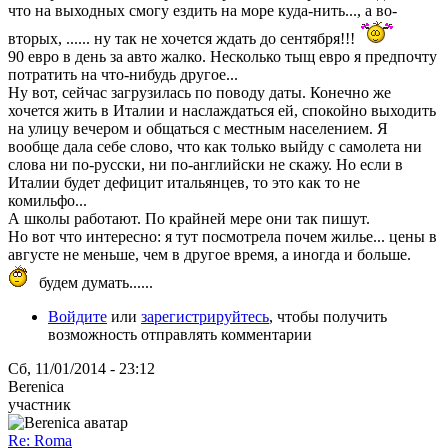
что на выходных смогу ездить на море куда-нить..., а во-
вторых, ...... ну так не хочется ждать до сентября!!!
90 евро в день за авто жалко. Несколько тыщ евро я предпочту
потратить на что-нибудь другое...
Ну вот, сейчас загрузилась по поводу даты. Конечно же
хочется жить в Италии и наслаждаться ей, спокойно выходить
на улицу вечером и общаться с местным населением. Я
вообще дала себе слово, что как только выйду с самолета ни
слова ни по-русски, ни по-английски не скажу. Но если в
Италии будет дефицит итальянцев, то это как то не
комильфо...
А школы работают. По крайней мере они так пишут.
Но вот что интересно: я тут посмотрела почем жилье... цены в
августе не меньше, чем в другое время, а иногда и больше.
будем думать......
Войдите
или
зарегистрируйтесь
, чтобы получить
возможность отправлять комментарии
Сб, 11/01/2014 - 23:12
Berenica
участник
Re: Roma