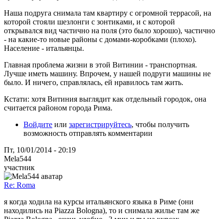
Наша подруга снимала там квартиру с огромной террасой, на
которой стояли шезлонги с зонтиками, и с которой
открывался вид частично на поля (это было хорошо), частично
- на какие-то новые районы с домами-коробками (плохо).
Население - итальянцы.
Главная проблема жизни в этой Витинии - транспортная.
Лучше иметь машину. Впрочем, у нашей подруги машины не
было. И ничего, справлялась, ей нравилось там жить.
Кстати: хотя Витиния выглядит как отдельный городок, она
считается районом города Рима.
Войдите
или
зарегистрируйтесь
, чтобы получить
возможность отправлять комментарии
Пт, 10/01/2014 - 20:19
Mela544
участник
Re: Roma
я когда ходила на курсы итальянского языка в Риме (они
находились на Piazza Bologna), то и снимала жилье там же