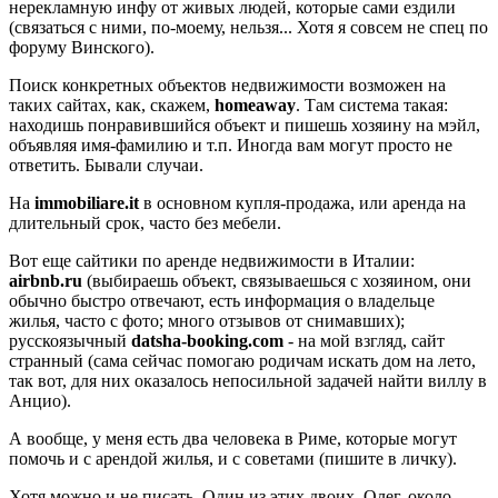
нерекламную инфу от живых людей, которые сами ездили
(связаться с ними, по-моему, нельзя... Хотя я совсем не спец по
форуму Винского).
Поиск конкретных объектов недвижимости возможен на
таких сайтах, как, скажем,
homeaway
. Там система такая:
находишь понравившийся объект и пишешь хозяину на мэйл,
объявляя имя-фамилию и т.п. Иногда вам могут просто не
ответить. Бывали случаи.
На
immobiliare.it
в основном купля-продажа, или аренда на
длительный срок, часто без мебели.
Вот еще сайтики по аренде недвижимости в Италии:
airbnb.ru
(выбираешь объект, связываешься с хозяином, они
обычно быстро отвечают, есть информация о владельце
жилья, часто с фото; много отзывов от снимавших);
русскоязычный
datsha-booking.com
- на мой взгляд, сайт
странный (сама сейчас помогаю родичам искать дом на лето,
так вот, для них оказалось непосильной задачей найти виллу в
Анцио).
А вообще, у меня есть два человека в Риме, которые могут
помочь и с арендой жилья, и с советами (пишите в личку).
Хотя можно и не писать. Один из этих двоих, Олег, около