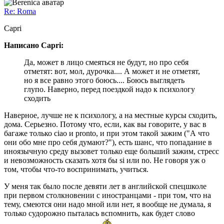
Re: Roma
Capri
Написано Capri:
Да, может в лицо смеяться не будут, но про себя
отметят: вот, мол, дурочка.... А может и не отметят,
но я все равно этого боюсь.... Боюсь выглядеть
глупо. Наверно, перед поездкой надо к психологу
сходить
Наверное, лучше не к психологу, а на местные курсы сходить,
дома. Серьезно. Потому что, если, как вы говорите, у вас в
багаже только ciao и pronto, и при этом такой зажим ("А что
они обо мне про себя думают?"), есть шанс, что попадание в
иноязычную среду вызовет только еще больший зажим, стресс
и невозможность сказать хотя бы si или no. Не говоря уж о
том, чтобы что-то воспринимать, учиться.
У меня так было после девяти лет в английской спецшколе
при первом столкновении с иностранцами - при том, что на
тему, смеются они надо мной или нет, я вообще не думала, я
только судорожно пыталась вспомнить, как будет слово