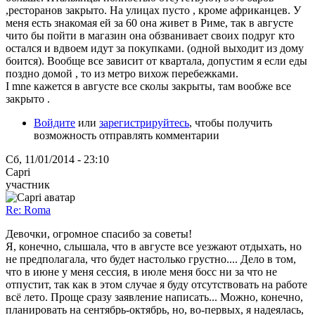
,ресторанов закрыто. На улицах пусто , кроме африканцев. У
меня есть знакомая ей за 60 она живет в Риме, так в августе
чито бы пойти в магазин она обзванивает своих подруг кто
остался и вдвоем идут за покупками. (одной выходит из дому
боится). Вообще все зависит от квартала, допустим я если еды
поздно домой , то из метро вихож перебежками.
I mne кажется в августе все сколы закрыты, там вообже все
закрыто .
Войдите
или
зарегистрируйтесь
, чтобы получить
возможность отправлять комментарии
Сб, 11/01/2014 - 23:10
Capri
участник
Re: Roma
Девочки, огромное спасибо за советы!
Я, конечно, слышала, что в августе все уезжают отдыхать, но
не предполагала, что будет настолько грустно.... Дело в том,
что в июне у меня сессия, в июле меня босс ни за что не
отпустит, так как в этом случае я буду отсутствовать на работе
всё лето. Проще сразу заявление написать... Можно, конечно,
планировать на сентябрь-октябрь, но, во-первых, я надеялась,