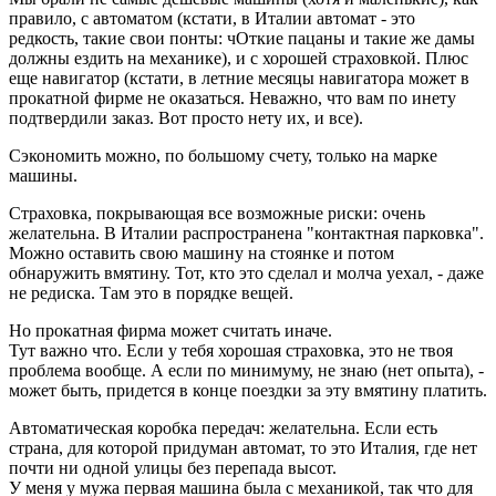
правило, с автоматом (кстати, в Италии автомат - это
редкость, такие свои понты: чОткие пацаны и такие же дамы
должны ездить на механике), и с хорошей страховкой. Плюс
еще навигатор (кстати, в летние месяцы навигатора может в
прокатной фирме не оказаться. Неважно, что вам по инету
подтвердили заказ. Вот просто нету их, и все).
Сэкономить можно, по большому счету, только на марке
машины.
Страховка, покрывающая все возможные риски: очень
желательна. В Италии распространена "контактная парковка".
Можно оставить свою машину на стоянке и потом
обнаружить вмятину. Тот, кто это сделал и молча уехал, - даже
не редиска. Там это в порядке вещей.
Но прокатная фирма может считать иначе.
Тут важно что. Если у тебя хорошая страховка, это не твоя
проблема вообще. А если по минимуму, не знаю (нет опыта), -
может быть, придется в конце поездки за эту вмятину платить.
Автоматическая коробка передач: желательна. Если есть
страна, для которой придуман автомат, то это Италия, где нет
почти ни одной улицы без перепада высот.
У меня у мужа первая машина была с механикой, так что для