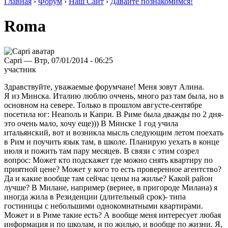
Главная
›
Форум
›
Наш Сайт
›
Давайте познакомимся!
Roma
Capri — Втр, 07/01/2014 - 06:25
участник
Здравствуйте, уважаемые форумчане! Меня зовут Алина.
Я из Минска. Италию люблю оччень, много раз там была, но в
основном на севере. Только в прошлом августе-сентябре
посетила юг: Неаполь и Капри. В Риме была дважды по 2 дня-
это очень мало, хочу еще))) В Минске 1 год учила
итальянский, вот и возникла мысль следующим летом поехать
в Рим и поучить язык там, в школе. Планирую уехать в конце
июля и пожить там пару месяцев. В связи с этим созрел
вопрос: Может кто подскажет где можно снять квартиру по
приятной цене? Может у кого то есть проверенное агентство?
Да и какие вообще там сейчас цены на жилье? Какой район
лучше? В Милане, например (вернее, в пригороде Милана) я
иногда жила в Резиденции (длительный срок)- типа
гостиницы с небольшими однокомнатными квартирами.
Может и в Риме такие есть? А вообще меня интересует любая
информация и по школам, и по жилью, и вообще по жизни. Я,