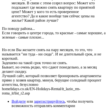
месяцев. В связи с этим созрел вопрос: Может кто
подскажет где можно снять квартиру по приятной
цене? Может у кого то есть проверенное
агентство? Да и какие вообще там сейчас цены на
жилье? Какой район лучше?
По поводу района...
Если говорить о центре города, то красные - самые хорошие, а
зеленые - самые плохие...
Но если Вы желаете снять на пару месяцев, то это, что
называется "ни туда - ни сюда". И не длительный срок, и не
короткий.
Задешево на такой срок точно не снять.
Бывает, но очень редко, что сдают понедельно, а за месяц
делают скидку.
Лучший сайт, который позволяет бронировать апартаменты
прямо у хозяев квартир, минуя, берущие солидный процент
агентства, безусловно
homelidays.co.uk/EN-Holidays-Rental/it_lazio_rm-
roma_it/list_r2.asp
Войдите
или
зарегистрируйтесь
, чтобы получить
возможность отправлять комментарии