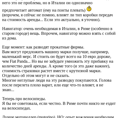
него это не проблема, но в Италии он однозначно
предпочитает автомат (ему на понты плевать)
(впрочем, я сейчас не помню, влияет ли тип коробки передач
на стоимость аренды... Если это актуально, я уточню).
Навигатор: очень необходимая в Италии, в Риме (особенно в
старом городе) вещь. Впрочем, навигатор можно взять с собой
из дома.
Еще момент: как разводят прокатные фирмы.
Вам могут предложить машину марки получше, например,
маленький мерс. И стоить он будет всего на 10 евро дороже,
чем Fiat Panda... Но вы не забудьте умножить эту прибавку на
количество дней аренды. А кроме того (и это даже важнее),
стоимость страховки растет вместе с крутизной марки.
Отдельно об этом могут и не сказать.
Многие неглупые люди на эту разводку покупаются. Голова
после перелета плохо варит, или еще что-то влияет, я не
знаю...
Теперь про велосипеды.
Я бы не советовала, если честно. В Риме почти никто не ездит
на велосипедах.
Лучше мотороллер (motorino). НО: опыт вождения необходим.