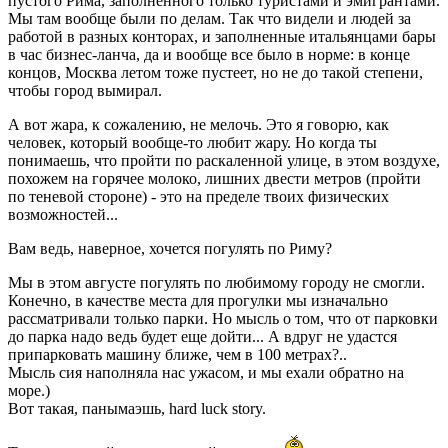
пустого Рима, заполненного только туристами и эмигрантами.
Мы там вообще были по делам. Так что видели и людей за
работой в разных конторах, и заполненные итальянцами бары
в час бизнес-ланча, да и вообще все было в норме: в конце
концов, Москва летом тоже пустеет, но не до такой степени,
чтобы город вымирал.
А вот жара, к сожалению, не мелочь. Это я говорю, как
человек, который вообще-то любит жару. Но когда ты
понимаешь, что пройти по раскаленной улице, в этом воздухе,
похожем на горячее молоко, лишних двести метров (пройти
по теневой стороне) - это на пределе твоих физических
возможностей...
Вам ведь, наверное, хочется погулять по Риму?
Мы в этом августе погулять по любимому городу не смогли.
Конечно, в качестве места для прогулки мы изначально
рассматривали только парки. Но мысль о том, что от парковки
до парка надо ведь будет еще дойти... А вдруг не удастся
припарковать машину ближе, чем в 100 метрах?..
Мысль сия наполняла нас ужасом, и мы ехали обратно на
море.)
Вот такая, панымаэшь, hard luck story.