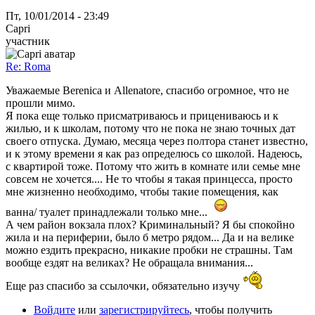
Пт, 10/01/2014 - 23:49
Capri
участник
Re: Roma
Уважаемые Berenica и Allenatore, спасибо огромное, что не
прошли мимо.
Я пока еще только присматриваюсь и прицениваюсь и к
жилью, и к школам, потому что не пока не знаю точных дат
своего отпуска. Думаю, месяца через полтора станет известно,
и к этому времени я как раз определюсь со школой. Надеюсь,
с квартирой тоже. Потому что жить в комнате или семье мне
совсем не хочется.... Не то чтобы я такая принцесса, просто
мне жизненно необходимо, чтобы такие помещения, как
ванна/ туалет принадлежали только мне...
А чем район вокзала плох? Криминальный? Я бы спокойно
жила и на периферии, было б метро рядом... Да и на велике
можно ездить прекрасно, никакие пробки не страшны. Там
вообще ездят на великах? Не обращала внимания...
Еще раз спасибо за ссылочки, обязательно изучу
Войдите
или
зарегистрируйтесь
, чтобы получить