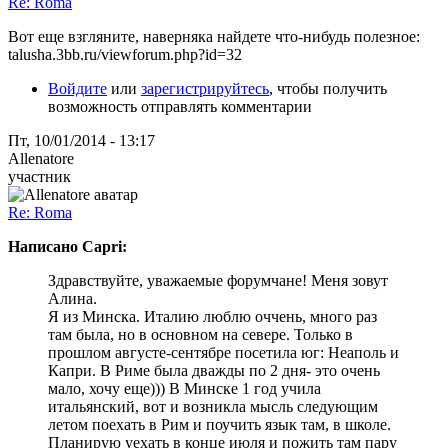
Re: Roma
Вот еще взгляните, наверняка найдете что-нибудь полезное:
talusha.3bb.ru/viewforum.php?id=32
Войдите
или
зарегистрируйтесь
, чтобы получить
возможность отправлять комментарии
Пт, 10/01/2014 - 13:17
Allenatore
участник
Re: Roma
Написано Capri:
Здравствуйте, уважаемые форумчане! Меня зовут
Алина.
Я из Минска. Италию люблю оччень, много раз
там была, но в основном на севере. Только в
прошлом августе-сентябре посетила юг: Неаполь и
Капри. В Риме была дважды по 2 дня- это очень
мало, хочу еще))) В Минске 1 год учила
итальянский, вот и возникла мысль следующим
летом поехать в Рим и поучить язык там, в школе.
Планирую уехать в конце июля и пожить там пару