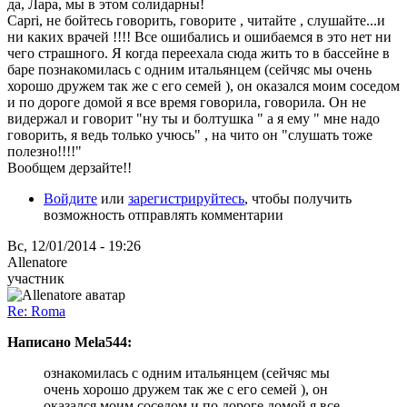
да, Лара, мы в этом солидарны!
Capri, не бойтесь говорить, говорите , читайте , слушайте...и
ни каких врачей !!!! Все ошибались и ошибаемся в это нет ни
чего страшного. Я когда переехала сюда жить то в бассейне в
баре познакомилась с одним итальянцем (сейчяс мы очень
хорошо дружем так же с его семей ), он оказался моим соседом
и по дороге домой я все время говорила, говорила. Он не
видержал и говорит "ну ты и болтушка " а я ему " мне надо
говорить, я ведь только учюсь" , на чито он "слушать тоже
полезно!!!!"
Вообщем дерзайте!!
Войдите
или
зарегистрируйтесь
, чтобы получить
возможность отправлять комментарии
Вс, 12/01/2014 - 19:26
Allenatore
участник
Re: Roma
Написано Mela544:
ознакомилась с одним итальянцем (сейчяс мы
очень хорошо дружем так же с его семей ), он
оказался моим соседом и по дороге домой я все