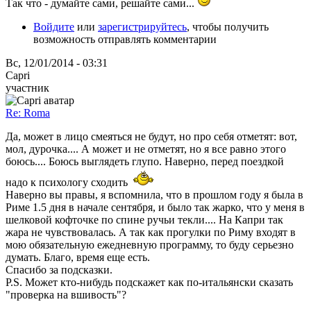
Так что - думайте сами, решайте сами...
Войдите
или
зарегистрируйтесь
, чтобы получить
возможность отправлять комментарии
Вс, 12/01/2014 - 03:31
Capri
участник
Re: Roma
Да, может в лицо смеяться не будут, но про себя отметят: вот,
мол, дурочка.... А может и не отметят, но я все равно этого
боюсь.... Боюсь выглядеть глупо. Наверно, перед поездкой
надо к психологу сходить
Наверно вы правы, я вспомнила, что в прошлом году я была в
Риме 1.5 дня в начале сентября, и было так жарко, что у меня в
шелковой кофточке по спине ручьи текли.... На Капри так
жара не чувствовалась. А так как прогулки по Риму входят в
мою обязательную ежедневную программу, то буду серьезно
думать. Благо, время еще есть.
Спасибо за подсказки.
P.S. Может кто-нибудь подскажет как по-итальянски сказать
"проверка на вшивость"?