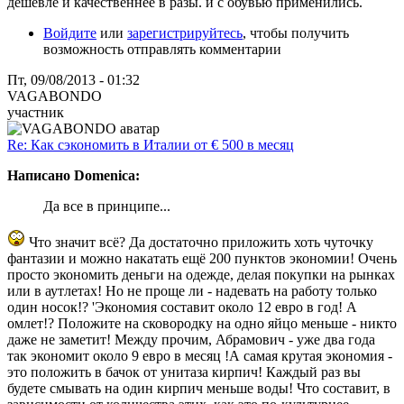
дешевле и качественнее в разы. и с обувью применились.
Войдите
или
зарегистрируйтесь
, чтобы получить
возможность отправлять комментарии
Пт, 09/08/2013 - 01:32
VAGABONDO
участник
Re: Как сэкономить в Италии от € 500 в месяц
Написано Domenica:
Да все в принципе...
Что значит всё? Да достаточно приложить хоть чуточку
фантазии и можно накатать ещё 200 пунктов экономии! Очень
просто экономить деньги на одежде, делая покупки на рынках
или в аутлетах! Но не проще ли - надевать на работу только
один носок!? 'Экономия составит около 12 евро в год! А
омлет!? Положите на сковородку на одно яйцо меньше - никто
даже не заметит! Между прочим, Абрамович - уже два года
так экономит около 9 евро в месяц !А самая крутая экономия -
это положить в бачок от унитаза кирпич! Каждый раз вы
будете смывать на один кирпич меньше воды! Что составит, в