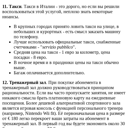
11. Такси
.
Такси в Италии - это дорого, но если вы решили
воспользоваться этой услугой, неплохо знать некоторые
нюансы.
В крупных городах принято ловить такси на улице, в
небольших и курортных - есть смысл заказать машину
по телефону.
Лучше использовать официальные такси, снабженные
счетчиками - "
servizio pubblico
".
Средняя цена на такси - 1 евро за километр, цена
посадки - 8 евро.
В ночное время и в праздники цены на такси обычно
выше.
Багаж оплачивается дополнительно.
12. Тренажерный зал
. При покупке абонемента в
тренажерный зал должно руководствоваться принципом
рациональности. Если вы часто пропускаете занятия, не имеет
никакого смысла брать платиновую карту на ежедневные
посещения. Более дешевой альтернативой спортивного зала
является игровая консоль с функцией персонального тренера
(например, Nintendo Wii fit). Её первоначальная цена в размере
от € 180 легко перекроет ваши затраты на абонемент в
тренажерный зал. В первый год вы будете экономить около 30