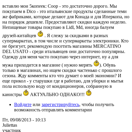
вставлю мои 5копеек: Соор - это достаточно дорого. Мы
покупаем в Dico - это итальянские продукты сделанные теми
же фабриками, которые делают для Конада и для Иперкопа, но
на порядок дешевле. Предоставляют скидки каждую неделю.
Непищевые товары покупаю в Lidl, Md, иногда балуем
друзей-китайцев
. Я слежу за скидками в разных
супермаркетах, в том числе и супермаркеты электроники. Кто
не брезгует, рекомендую посетить магазины MERCATINO
DEL USATO - среди итальянцев они достаточно популярны.
Одежду для меня часто покупаю через интернет, ну а для
мужа приходится в магазине ( нужно мерять
). Обувь
только в магазинах, но ищем скидки частенько с прошлого
сезона. Жду комменты кто что думает о моей экономии? И
еще прикол - у старушки где я работаю, для уборки и мытья
пола использую воду от кондиционеров, собранную в
канистры
АКТУАЛЬНО ОДНАКО!!!
Войдите
или
зарегистрируйтесь
, чтобы получить
возможность отправлять комментарии
Пт, 09/08/2013 - 10:13
Juliettas
участник