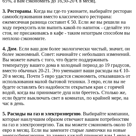
65%, а вам сэкономить до 16,50-20 € в месяц.
3. Рестораны
. Когда вы где-то ужинаете, выбирайте ресторан
самообслуживания вместо классического ресторана:
ежемесячная разница составит € 50. Если же вы решили на
ходу перекусить или выпить какой-то напиток - сделайте это
стоя, не присаживаясь в кафе - таким нехитрым способом вы
неплохо сэкономите.
4. Дом
. Если ваш дом более экологически чистый, значит, он
более экономный. Совет: начинайте с небольших изменений.
Вы можете начать с того, что будете поддерживать
температуру вашего дома в холодный период до 19 градусов,
вместо обычных 20-21. Это уменьшит ваши расходы на € 10-
20 в месяц. Почти 5 евро удастся сэкономить, отказавшись от
использования малой бытовой техники. 3 евро, если вы не
будете оставлять без надобности открытым кран с горячей
водой, когда вы принимаете душ или бреетесь. Столько же,
если будете выключать свет в комнатах, по крайней мере, на
час в день.
5. Расходы на газ и электроэнергию
. Выбирайте компании,
которые наилучшим образом отвечают вашим потребностям
на газ и электроэнергию. Так вы можете сэкономить около 10
евро в месяц. Если вы замените старые лампочки на новые
энергосберегающие, то замена каждой принесет вам 1 евро в