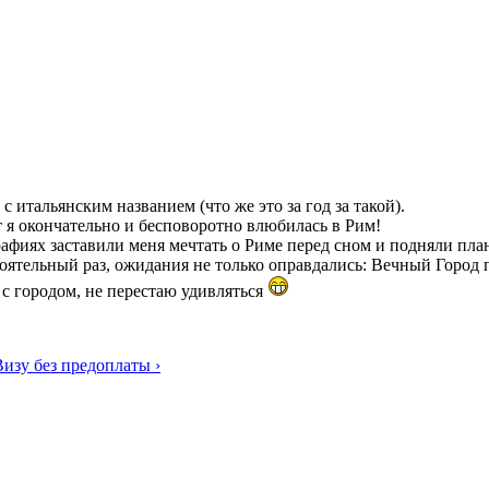
с итальянским названием (что же это за год за такой).
т я окончательно и бесповоротно влюбилась в Рим!
рафиях заставили меня мечтать о Риме перед сном и подняли пл
остоятельный раз, ожидания не только оправдались: Вечный Горо
 с городом, не перестаю удивляться
изу без предоплаты ›