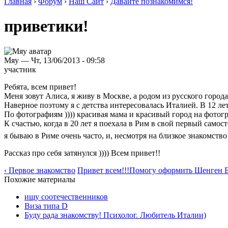
Главная
›
Форум
›
Наш Сайт
›
Давайте познакомимся!
приветики!
Мяу — Чт, 13/06/2013 - 09:58
участник
Ребята, всем привет!
Меня зовут Алиса, я живу в Москве, а родом из русского города 
Наверное поэтому я с детства интересовалась Италией. В 12 ле
По фотографиям )))) красивая мама и красивый город на фотог
К счастью, когда в 20 лет я поехала в Рим в свой первый сам
я бываю в Риме очень часто, и, несмотря на близкое знакомство
Рассказ про себя затянулся )))) Всем привет!!
‹ Первое знакомство
Привет всем!!!Помогу оформить Шенген В
Похожие материалы
ищу соотечественников
Виза типа D
Буду рада знакомству! Психолог. Любитель Италии)