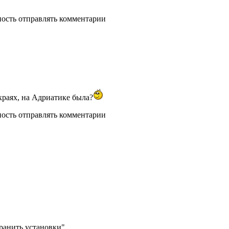
ность отправлять комментарии
краях, на Адриатике была?
ность отправлять комментарии
анить установки".