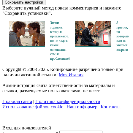
Выберите нужный метод показа комментариев и нажмите
"Сохранить установки".
Знаки
8
зодиака,
причин,
которые
по
привлекают,
которым
но не ладят:
вам не
какие
хватает
отношения
энергии
самые
проблемные?
Copyright © 2008-2025. Копирование разрешено только при
наличии активной ссылки:
Моя Италия
Администрация сайта ответственности за материалы и
ссылки, размещаемые пользователями, не несет.
Правила сайта
|
Политика конфиденциальности
|
Использование файлов cookie
|
Наш информер
|
Контакты
Вход для пользователей