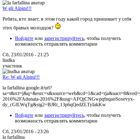
W gli Alpini!!!
Ребята, кто знает, в этом году какой город принимает у себя
этих бравых молодцов?
Войдите
или
зарегистрируйтесь
, чтобы получить
возможность отправлять комментарии
Сб, 23/01/2016 - 21:25
liudka
участник
Re: W gli Alpini!!!
la farfallina google.it/url?
sa=t&rct=j&q=&esrc=s&source=web&cd=1&cad=rja&uact=8
2016%2FAdunata-2016%2F&usg=AFQjCNGwpqfnqaoSoxevyx-
dy_cGlLWqTg&sig2=BJRt_13p6qQedZLTyIakKw
Войдите
или
зарегистрируйтесь
, чтобы получить
возможность отправлять комментарии
Сб, 23/01/2016 - 23:26
la farfallina