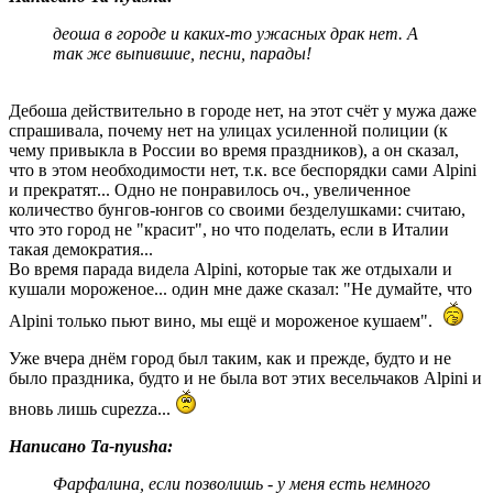
деоша в городе и каких-то ужасных драк нет. А
так же выпившие, песни, парады!
Дебоша действительно в городе нет, на этот счёт у мужа даже
спрашивала, почему нет на улицах усиленной полиции (к
чему привыкла в России во время праздников), а он сказал,
что в этом необходимости нет, т.к. все беспорядки сами Alpini
и прекратят... Одно не понравилось оч., увеличенное
количество бунгов-юнгов со своими безделушками: считаю,
что это город не "красит", но что поделать, если в Италии
такая демократия...
Во время парада видела Alpini, которые так же отдыхали и
кушали мороженое... один мне даже сказал: "Не думайте, что
Alpini только пьют вино, мы ещё и мороженое кушаем".
Уже вчера днём город был таким, как и прежде, будто и не
было праздника, будто и не была вот этих весельчаков Alpini и
вновь лишь cupezza...
Написано Ta-nyusha:
Фарфалина, если позволишь - у меня есть немного