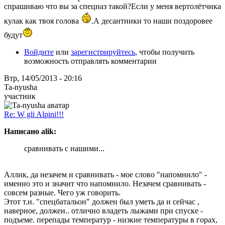
спрашиваю что вы за спецназ такой?Если у меня вертолётчика
кулак как твоя голова
.А десантники то наши поздоровее
будут
Войдите
или
зарегистрируйтесь
, чтобы получить
возможность отправлять комментарии
Втр, 14/05/2013 - 20:16
Ta-nyusha
участник
Re: W gli Alpini!!!
Написано alik:
сравнивать с нашими...
Аллик, да незачем и сравнивать - мое слово "напомнило" -
именно это и значит что напомнило. Незачем сравнивать -
совсем разные. Чего уж говорить.
Этот т.н. "спецбатальон" должен был уметь да и сейчас ,
наверное, должен.. отлично владеть лыжами при спуске -
подъеме. перепады температур - низкие температуры в горах,