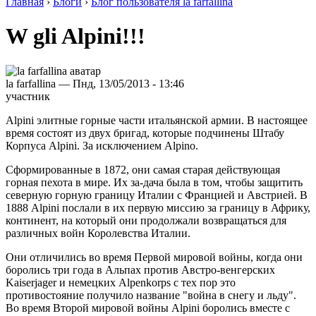
Главная
›
Блоги
›
Блог пользователя la farfallina
W gli Alpini!!!
la farfallina — Пнд, 13/05/2013 - 13:46
участник
Alpini элитные горные части итальянской армии. В настоящее
время состоят из двух бригад, которые подчинены Штабу
Корпуса Alpini. За исключением Alpino.
Сформированные в 1872, они самая старая действующая
горная пехота в мире. Их за-дача была в том, чтобы защитить
северную горную границу Италии с Францией и Австрией. В
1888 Alpini послали в их первую миссию за границу в Африку,
континент, на который они продолжали возвращаться для
различных войн Королевства Италии.
Они отличились во время Первой мировой войны, когда они
боролись три года в Альпах против Австро-венгерских
Kaiserjager и немецких Alpenkorps с тех пор это
противостояние получило название "война в снегу и льду".
Во время Второй мировой войны Alpini боролись вместе с