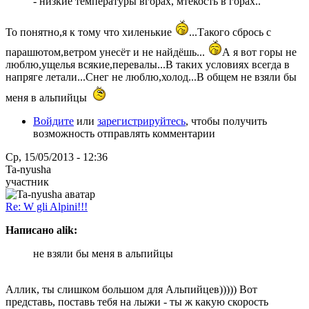
- низкие температуры вгорах, мтекость в горах..
То понятно,я к тому что хиленькие
...Такого сбрось с
парашютом,ветром унесёт и не найдёшь...
А я вот горы не
люблю,ущелья всякие,перевалы...В таких условиях всегда в
напряге летали...Снег не люблю,холод...В общем не взяли бы
меня в альпийцы
Войдите
или
зарегистрируйтесь
, чтобы получить
возможность отправлять комментарии
Ср, 15/05/2013 - 12:36
Ta-nyusha
участник
Re: W gli Alpini!!!
Написано alik:
не взяли бы меня в альпийцы
Аллик, ты слишком большом для Альпийцев))))) Вот
представь, поставь тебя на лыжи - ты ж какую скорость