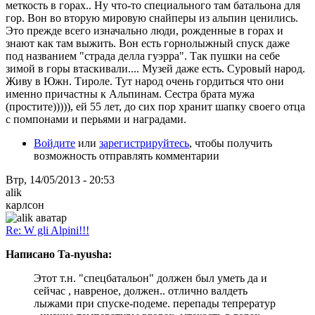
меткость в горах.. Ну что-то специального там батальона для
гор. Вон во вторую мировую снайперы из альпин ценились.
Это прежде всего изначально люди, рожденные в горах и
знают как там выжить. Вон есть горнолыжный спуск даже
под названием "страда делла гуэрра". Так пушки на себе
зимой в горы втаскивали.... Музей даже есть. Суровый народ.
Живу в Южн. Тироле. Тут народ очень гордиться что они
именно причастны к Альпинам. Сестра брата мужа
(простите))))), ей 55 лет, до сих пор хранит шапку своего отца
с помпонами и перьями и наградами.
Войдите
или
зарегистрируйтесь
, чтобы получить
возможность отправлять комментарии
Втр, 14/05/2013 - 20:53
alik
карлсон
Re: W gli Alpini!!!
Написано Ta-nyusha:
Этот т.н. "спецбатальон" должен был уметь да и
сейчас , навреное, должен.. отлично валдеть
лыжами при спуске-подеме. перепады тепрератур