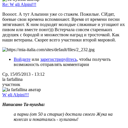
Re: W gli Alpini!!!
Воооот. А тут Альпини уже со стажем. Пожилые. СИдят,
боевые свои времена вспоминают. Время от времени песни
зятягивают. К ним подходят молодые слвживые и угощают их
пивом или вместе поют))) Встерчала совсем стареньких
дедушек с бородой и множеством наград и тросточкой. Как
наши ветераны. Скорее всего участники второй мировой.
Войдите
или
зарегистрируйтесь
, чтобы получить
возможность отправлять комментарии
Ср, 15/05/2013 - 13:12
la farfallina
участник
W gli Alpini!!!
Написано Ta-nyusha:
а парни (от 50 и старше) достали своего Жука на
колесах и покатались - хулиганы!