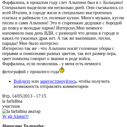
Фарфалина, в прошлом году слет Альпини был в г. Больцано!
Специально выделили им несколько дней. Они съезжались со
всей Италии, в городе жили в специально выстроенных
платках и рабивали т.н. полевые кухни. Много музыки, кугом
песни и сами Альпини! Это и старенькие дедушки с бородой
до пояса и молодые парни! Интерсно.Мне немного
напомнило наш день ВДВ, с разницей что деоша в городе и
каких-то ужасных драк нет. А так же выпившие, песни,
парады! Мне было интерсно.
Интересно так же - что Альпини носят головные уборы с
перьями и помпонами разных цветов, так вот размер пера,
цвет помпона говорит о звании и роде войск.
Фарфалина, если позволишь - у меня есть немного
фотографий с прошлого года
Войдите
или
зарегистрируйтесь
, чтобы получить
возможность отправлять комментарии
Втр, 14/05/2013 - 17:15
la farfallina
участник
W gli Alpini!!!
Написано Ta-nyusha: