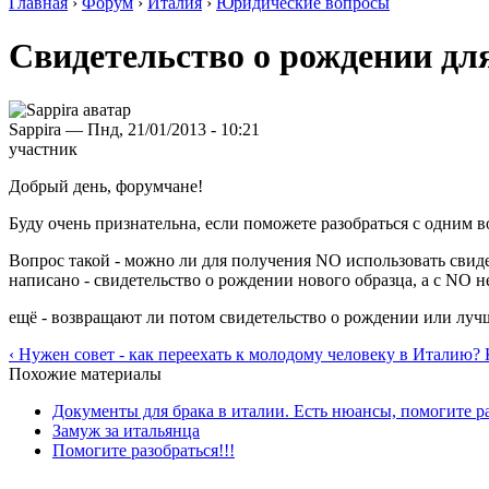
Главная
›
Форум
›
Италия
›
Юридические вопросы
Свидетельство о рождении для
Sappira — Пнд, 21/01/2013 - 10:21
участник
Добрый день, форумчане!
Буду очень признательна, если поможете разобраться с одним 
Вопрос такой - можно ли для получения NO использовать свиде
написано - свидетельство о рождении нового образца, а с NO 
ещё - возвращают ли потом свидетельство о рождении или луч
‹ Нужен совет - как переехать к молодому человеку в Италию? К
Похожие материалы
Документы для брака в италии. Есть нюансы, помогите р
Замуж за итальянца
Помогите разобраться!!!