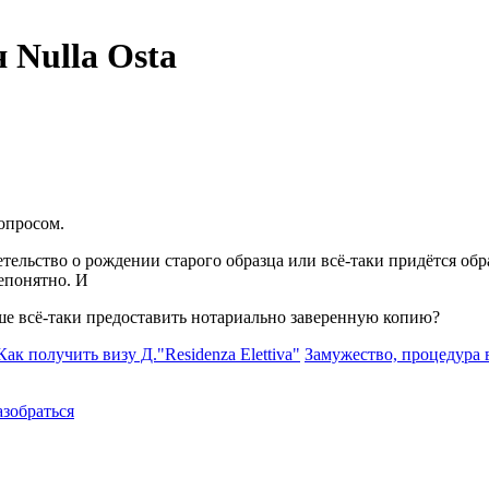
 Nulla Osta
вопросом.
тельство о рождении старого образца или всё-таки придётся об
непонятно. И
ше всё-таки предоставить нотариально заверенную копию?
ак получить визу Д."Residenza Elettiva"
Замужество, процедура в
азобраться