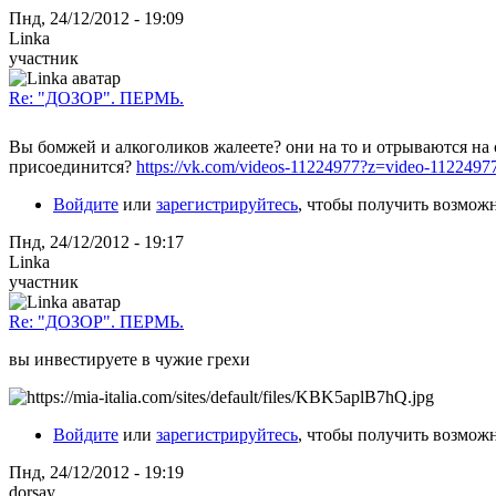
Пнд, 24/12/2012 - 19:09
Linka
участник
Re: "ДОЗОР". ПЕРМЬ.
Вы бомжей и алкоголиков жалеете? они на то и отрываются на с
присоединится?
https://vk.com/videos-11224977?z=video-11224
Войдите
или
зарегистрируйтесь
, чтобы получить возмож
Пнд, 24/12/2012 - 19:17
Linka
участник
Re: "ДОЗОР". ПЕРМЬ.
вы инвестируете в чужие грехи
Войдите
или
зарегистрируйтесь
, чтобы получить возмож
Пнд, 24/12/2012 - 19:19
dorsay