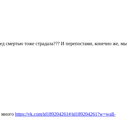
еред смертью тоже страдала??? И перепостами, конечно же, мы
и много
https://vk.com/id189204261#/id189204261?w=wall-