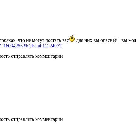
обаках, что не могут достать вас
для них вы опасней - вы мо
977_160342563%2Fclub11224977
ность отправлять комментарии
ность отправлять комментарии