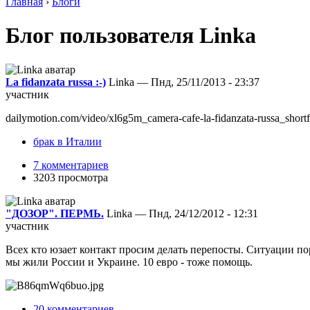
Главная
›
Блоги
Блог пользователя Linka
La fidanzata russa :-)
Linka — Пнд, 25/11/2013 - 23:37
участник
dailymotion.com/video/xl6g5m_camera-cafe-la-fidanzata-russa_shortf
брак в Италии
7 комментариев
3203 просмотра
"ДОЗОР". ПЕРМЬ.
Linka — Пнд, 24/12/2012 - 12:31
участник
Всех кто юзает контакт просим делать перепосты. Ситуации п
мы жили России и Украине. 10 евро - тоже помощь.
20 комментариев