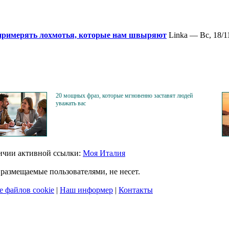
 и примерять лохмотья, которые нам швыряют
Linka — Вс, 18/11
20 мощных фраз, которые мгновенно заставят людей
уважать вас
личии активной ссылки:
Моя Италия
размещаемые пользователями, не несет.
 файлов cookie
|
Наш информер
|
Контакты