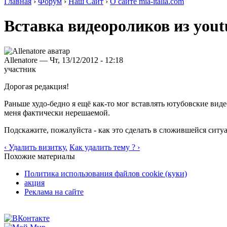
Главная
›
Форум
›
Наш Сайт
›
О сайте mia-italia.com
Вставка видеороликов из you
Allenatore — Чт, 13/12/2012 - 12:18
участник
Дорогая редакция!
Раньше худо-бедно я ещё как-то мог вставлять ютубовские вид
меня фактически нерешаемой.
Подскажите, пожалуйста - как это сделать в сложившейся ситу
‹ Удалить визитку.
Как удалить тему ? ›
Похожие материалы
Политика использования файлов cookie (куки)
акция
Реклама на сайте