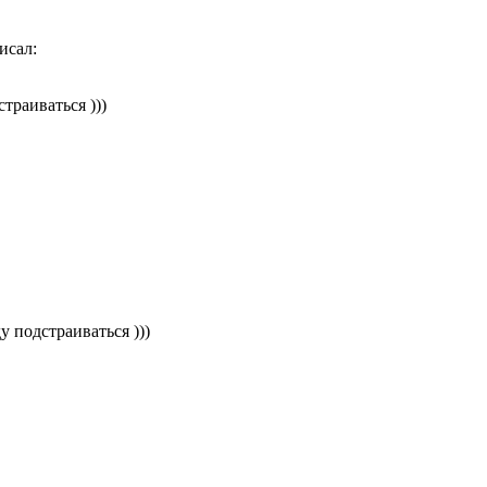
исал:
траиваться )))
у подстраиваться )))