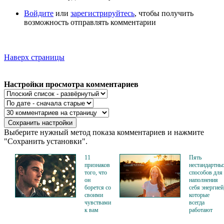
Войдите
или
зарегистрируйтесь
, чтобы получить
возможность отправлять комментарии
Наверх страницы
Настройки просмотра комментариев
Выберите нужный метод показа комментариев и нажмите
"Сохранить установки".
11
Пять
признаков
нестандартны
того, что
способов для
он
наполнения
борется со
себя энергией
своими
которые
чувствами
всегда
к вам
работают