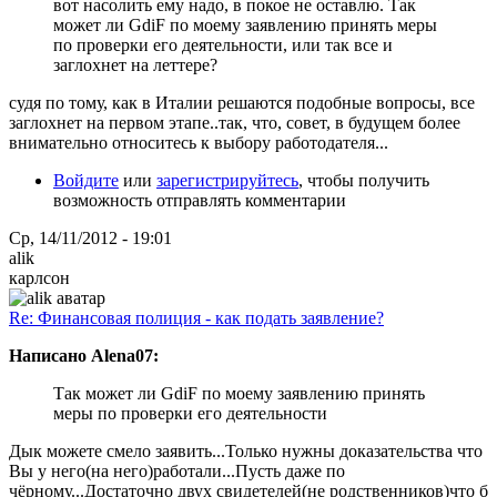
вот насолить ему надо, в покое не оставлю. Так
может ли GdiF по моему заявлению принять меры
по проверки его деятельности, или так все и
заглохнет на леттере?
судя по тому, как в Италии решаются подобные вопросы, все
заглохнет на первом этапе..так, что, совет, в будущем более
внимательно относитесь к выбору работодателя...
Войдите
или
зарегистрируйтесь
, чтобы получить
возможность отправлять комментарии
Ср, 14/11/2012 - 19:01
alik
карлсон
Re: Финансовая полиция - как подать заявление?
Написано Alena07:
Так может ли GdiF по моему заявлению принять
меры по проверки его деятельности
Дык можете смело заявить...Только нужны доказательства что
Вы у него(на него)работали...Пусть даже по
чёрному...Достаточно двух свидетелей(не родственников)что б