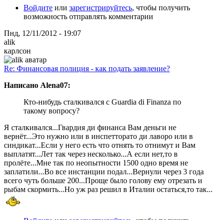
Войдите
или
зарегистрируйтесь
, чтобы получить
возможность отправлять комментарии
Пнд, 12/11/2012 - 19:07
alik
карлсон
Re: Финансовая полиция - как подать заявление?
Написано Alena07:
Кто-нибудь сталкивался с Guardia di Finanza по
такому вопросу?
Я сталкивался...Гвардия ди финанса Вам деньги не
вернёт...Это нужно или в инспетторато ди лаворо или в
синдикат...Если у него есть что отнять то отнимут и Вам
выплатят...Лет так через несколько...А если нет,то в
пролёте...Мне так по неопытности 1500 одно время не
заплатили...Во все инстанции подал...Вернули через 3 года
всего чуть больше 200...Проще было голову ему отрезать и
рыбам скормить...Но уж раз решил в Италии остаться,то так...