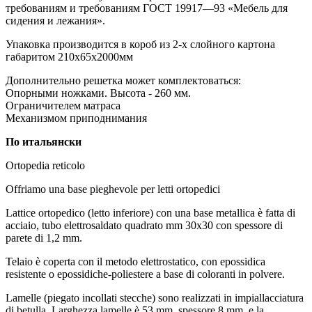
требованиям и требованиям ГОСТ 19917—93 «Мебель для
сидения и лежания».
Упаковка производится в короб из 2-х слойного картона
габаритом 210х65х2000мм
Дополнительно решетка может комплектоваться:
Опорными ножками. Высота - 260 мм.
Ограничителем матраса
Механизмом приподнимания
По итальянски
Ortopedia reticolo
Offriamo una base pieghevole per letti ortopedici
Lattice ortopedico (letto inferiore) con una base metallica è fatta di
acciaio, tubo elettrosaldato quadrato mm 30x30 con spessore di
parete di 1,2 mm.
Telaio è coperta con il metodo elettrostatico, con epossidica
resistente o epossidiche-poliestere a base di coloranti in polvere.
Lamelle (piegato incollati stecche) sono realizzati in impiallacciatura
di betulla. Larghezza lamelle è 53 mm, spessore 8 mm, e la