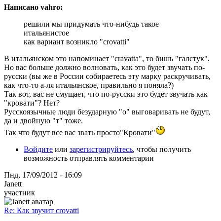
Написано vahro:
решили мы придумать что-нибудь такое
итальянистое
как вариант возникло "crovatti"
В итальянском это напоминает "cravatta", то бишь "галстук".
Но вас больше должно волновать, как это будет звучать по-
русски (вы же в России собираетесь эту марку раскручивать,
как что-то а-ля итальянское, правильно я поняла?)
Так вот, вас не смущает, что по-русски это будет звучать как
"кровати"? Нет?
Русскоязычные люди безударную "о" выговаривать не будут,
да и двойную "т" тоже.
Так что будут все вас звать просто"Кровати"
Войдите
или
зарегистрируйтесь
, чтобы получить
возможность отправлять комментарии
Пнд, 17/09/2012 - 16:09
Janett
участник
Re: Как звучит crovatti