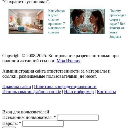
"Сохранить установки".
Как уборка
Почему
в доме
происходят
счастье
ссоры в
приносит: 7
парах? Всё
магических
зависит от
советов
знака
Зодиака
Copyright © 2008-2025. Копирование разрешено только при
наличии активной ссылки:
Моя Италия
Администрация сайта ответственности за материалы и
ссылки, размещаемые пользователями, не несет.
Правила сайта
|
Политика конфиденциальности
|
Использование файлов cookie
|
Наш информер
|
Контакты
Вход для пользователей
Псевдоним пользователя:
*
Пароль:
*