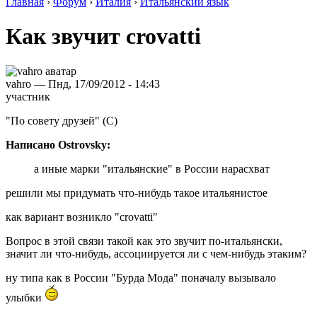
Главная
›
Форум
›
Италия
›
Итальянский язык
Как звучит crovatti
vahro — Пнд, 17/09/2012 - 14:43
участник
"По совету друзей" (С)
Написано Ostrovsky:
а иные марки "итальянские" в России нарасхват
решили мы придумать что-нибудь такое итальянистое
как вариант возникло "crovatti"
Вопрос в этой связи такой как это звучит по-итальянски,
значит ли что-нибудь, ассоциируется ли с чем-нибудь этаким?
ну типа как в России "Бурда Мода" поначалу вызывало
улыбки