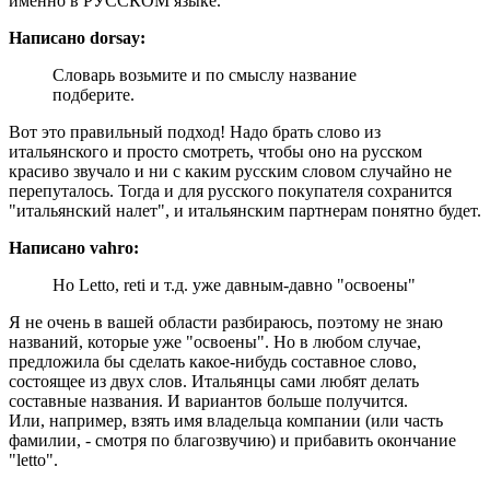
именно в РУССКОМ языке.
Написано dorsay:
Словарь возьмите и по смыслу название
подберите.
Вот это правильный подход! Надо брать слово из
итальянского и просто смотреть, чтобы оно на русском
красиво звучало и ни с каким русским словом случайно не
перепуталось. Тогда и для русского покупателя сохранится
"итальянский налет", и итальянским партнерам понятно будет.
Написано vahro:
Но Letto, reti и т.д. уже давным-давно "освоены"
Я не очень в вашей области разбираюсь, поэтому не знаю
названий, которые уже "освоены". Но в любом случае,
предложила бы сделать какое-нибудь составное слово,
состоящее из двух слов. Итальянцы сами любят делать
составные названия. И вариантов больше получится.
Или, например, взять имя владельца компании (или часть
фамилии, - смотря по благозвучию) и прибавить окончание
"letto".