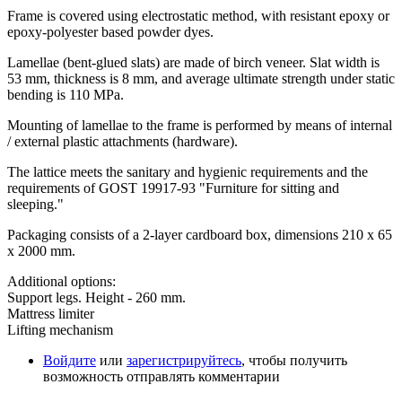
Frame is covered using electrostatic method, with resistant epoxy or
epoxy-polyester based powder dyes.
Lamellae (bent-glued slats) are made of birch veneer. Slat width is
53 mm, thickness is 8 mm, and average ultimate strength under static
bending is 110 MPa.
Mounting of lamellae to the frame is performed by means of internal
/ external plastic attachments (hardware).
The lattice meets the sanitary and hygienic requirements and the
requirements of GOST 19917-93 "Furniture for sitting and
sleeping."
Packaging consists of a 2-layer cardboard box, dimensions 210 x 65
x 2000 mm.
Additional options:
Support legs. Height - 260 mm.
Mattress limiter
Lifting mechanism
Войдите
или
зарегистрируйтесь
, чтобы получить
возможность отправлять комментарии