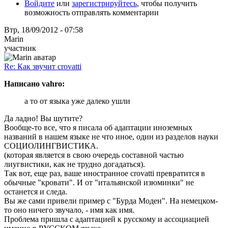
Войдите
или
зарегистрируйтесь
, чтобы получить
возможность отправлять комментарии
Втр, 18/09/2012 - 07:58
Marin
участник
Re: Как звучит crovatti
Написано vahro:
а то от языка уже далеко ушли
Да ладно! Вы шутите?
Вообще-то все, что я писала об адаптации иноземных
названий в нашем языке не что иное, один из разделов науки
СОЦИОЛИНГВИСТИКА.
(которая является в свою очередь составной частью
лиyгвистики, как не трудно догадаться).
Так вот, еще раз, ваше иностранное crovatti превратится в
обычные "кровати". И от "итальянской изюминки" не
останется и следа.
Вы же сами привели пример с "Бурда Моден". На немецком-
то оно ничего звучало, - имя как имя.
Проблема пришла с адаптацией к русскому и ассоциацией