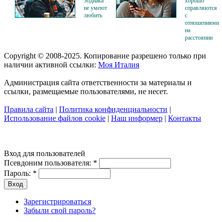
Зодиака
хорошо
не умеют
справляются
любить
с
отношениями
на
расстоянии
Copyright © 2008-2025. Копирование разрешено только при
наличии активной ссылки:
Моя Италия
Администрация сайта ответственности за материалы и
ссылки, размещаемые пользователями, не несет.
Правила сайта
|
Политика конфиденциальности
|
Использование файлов cookie
|
Наш информер
|
Контакты
Вход для пользователей
Псевдоним пользователя:
*
Пароль:
*
Зарегистрироваться
Забыли свой пароль?