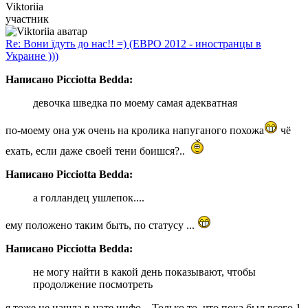
Viktoriia
участник
Re: Вони їдуть до нас!! =) (ЕВРО 2012 - иностранцы в
Украине )))
Написано Picciotta Bedda:
девочка шведка по моему самая адекватная
по-моему она уж очень на кролика напуганого похожа
чё
ехать, если даже своей тени боишся?..
Написано Picciotta Bedda:
а голландец ушлепок....
ему положено таким быть, по статусу ...
Написано Picciotta Bedda:
не могу найти в какой день показывают, чтобы
продолжение посмотреть
я тоже не нашла в нэте инфо... Только то, что пока был всего 1