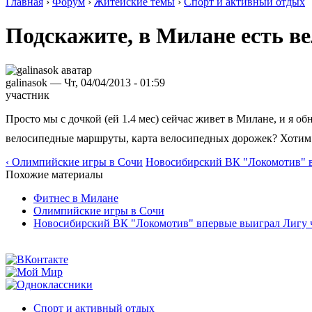
Главная
›
Форум
›
Житейские темы
›
Спорт и активный отдых
Подскажите, в Милане есть 
galinasok — Чт, 04/04/2013 - 01:59
участник
Просто мы с дочкой (ей 1.4 мес) сейчас живет в Милане, и я о
велосипедные маршруты, карта велосипедных дорожек? Хотим и
‹ Олимпийские игры в Сочи
Новосибирский ВК "Локомотив" в
Похожие материалы
Фитнес в Милане
Олимпийские игры в Сочи
Новосибирский ВК "Локомотив" впервые выиграл Лигу 
Спорт и активный отдых