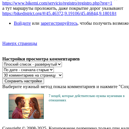
https://www.bikemi.com/servicio/registro/registro.php?reg=1
а тут маршруты проложить, даже покрытие дорог указывают
https://bikedistrict.org/#/45.46372,9.19106/45.46844,9.18018/t
Войдите
или
зарегистрируйтесь
, чтобы получить возмож
Наверх страницы
Настройки просмотра комментариев
Выберите нужный метод показа комментариев и нажмите "Сохр
7 вещей, которые действительно нужны мужчинам в
отношениях
Copyright © 2008-2025. Копирование разрешено только при на