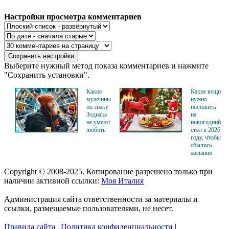
Настройки просмотра комментариев
Выберите нужный метод показа комментариев и нажмите
"Сохранить установки".
Какие
Какие вещи
мужчины
нужно
по знаку
поставить
Зодиака
на
не умеют
новогодний
любить
стол в 2026
году, чтобы
сбылись
желания
Copyright © 2008-2025. Копирование разрешено только при
наличии активной ссылки:
Моя Италия
Администрация сайта ответственности за материалы и
ссылки, размещаемые пользователями, не несет.
Правила сайта
|
Политика конфиденциальности
|