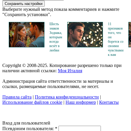
Выберите нужный метод показа комментариев и нажмите
"Сохранить установки".
Шесть
11
знаков
признаков
Зодиака,
того, что
которым
он
всегда
борется со
везёт в
своими
любви
чувствами
к вам
Copyright © 2008-2025. Копирование разрешено только при
наличии активной ссылки:
Моя Италия
Администрация сайта ответственности за материалы и
ссылки, размещаемые пользователями, не несет.
Правила сайта
|
Политика конфиденциальности
|
Использование файлов cookie
|
Наш информер
|
Контакты
Вход для пользователей
Псевдоним пользователя:
*