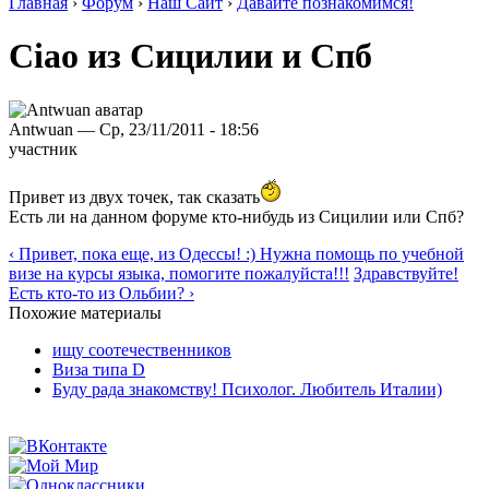
Главная
›
Форум
›
Наш Сайт
›
Давайте познакомимся!
Ciao из Сицилии и Спб
Antwuan — Ср, 23/11/2011 - 18:56
участник
Привет из двух точек, так сказать
Есть ли на данном форуме кто-нибудь из Сицилии или Спб?
‹ Привет, пока еще, из Одессы! :) Нужна помощь по учебной
визе на курсы языка, помогите пожалуйста!!!
Здравствуйте!
Есть кто-то из Ольбии? ›
Похожие материалы
ищу соотечественников
Виза типа D
Буду рада знакомству! Психолог. Любитель Италии)