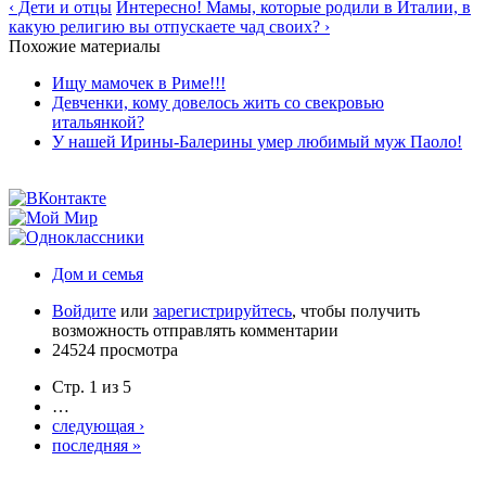
‹ Дети и отцы
Интересно! Мамы, которые родили в Италии, в
какую религию вы отпускаете чад своих? ›
Похожие материалы
Ищу мамочек в Риме!!!
Девченки, кому довелось жить со свекровью
итальянкой?
У нашей Ирины-Балерины умер любимый муж Паоло!
Дом и семья
Войдите
или
зарегистрируйтесь
, чтобы получить
возможность отправлять комментарии
24524 просмотра
Стр. 1 из 5
…
следующая ›
последняя »