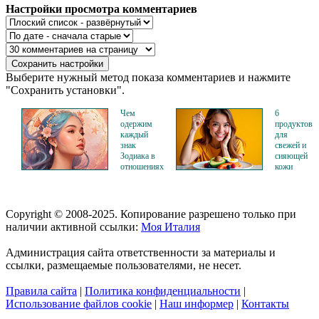
Настройки просмотра комментариев
Выберите нужный метод показа комментариев и нажмите
"Сохранить установки".
Чем
6
одержим
продуктов
каждый
для
знак
свежей и
Зодиака в
сияющей
отношениях
кожи
Copyright © 2008-2025. Копирование разрешено только при
наличии активной ссылки:
Моя Италия
Администрация сайта ответственности за материалы и
ссылки, размещаемые пользователями, не несет.
Правила сайта
|
Политика конфиденциальности
|
Использование файлов cookie
|
Наш информер
|
Контакты