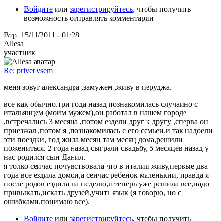
Войдите
или
зарегистрируйтесь
, чтобы получить
возможность отправлять комментарии
Втр, 15/11/2011 - 01:28
Allesa
участник
Re: privet vsem
меня зовут александра ,замужем ,живу в перуджа.
все как обычно.три года назад познакомилась случаино с
итальянцем (моим мужем),он работал в нашем городе
,встречались 3 месяца ,потом ездели друг к другу ,сперва он
приезжал ,потом я ,познакомилась с его семьеи.и так надоели
эти поездки, год жила месяц там месяц дома,решили
пожениться. 2 года назад сыграли свадьбу, 5 месяцев назад у
нас родился сын Данил.
я толко сеичас почувствовала что в италии живу,первые два
года все ездила домои,а сеичас ребенок маленькии, правда я
после родов ездила на неделю,и теперь уже решила все,надо
привыкать,искать друзей,учить язык (я говорю, но с
ошибками.понимаю все).
Войдите
или
зарегистрируйтесь
, чтобы получить