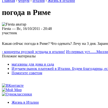
Главная
›
Форум
›
Италия
›
Жизнь в Италии
погода в Риме
Fiesta — Вс, 16/10/2011 - 20:48
участник
Какая сейчас погода в Риме? Что одевать? Лечу на 3 дня. Заран
‹ концерты русской эстрады в италии!
Из первых уст.......Милл
Похожие материалы
магазины для дома и сада
Изучаем рынок платежей в Италии. Будем благодарны, ес
Помогите советом
Жизнь в Италии