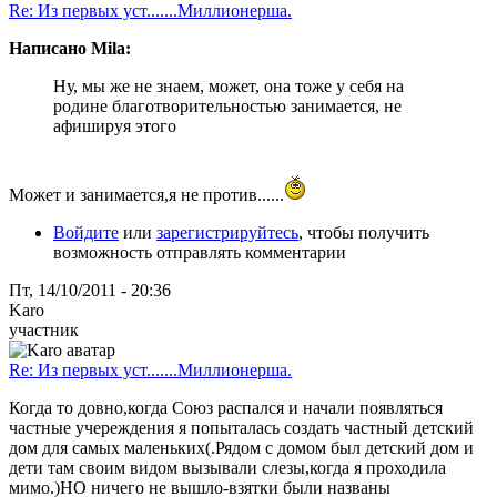
Re: Из первых уст.......Миллионерша.
Написано Mila:
Ну, мы же не знаем, может, она тоже у себя на
родине благотворительностью занимается, не
афишируя этого
Может и занимается,я не против......
Войдите
или
зарегистрируйтесь
, чтобы получить
возможность отправлять комментарии
Пт, 14/10/2011 - 20:36
Karo
участник
Re: Из первых уст.......Миллионерша.
Когда то довно,когда Союз распался и начали появляться
частные учереждения я попыталась создать частный детский
дом для самых маленьких(.Рядом с домом был детский дом и
дети там своим видом вызывали слезы,когда я проходила
мимо.)НО ничего не вышло-взятки были названы