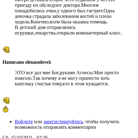
приезду их обследуют доктора.Многим
понадобились очки,у одного был гастрит.Одна
девочка страдала заболеваним костей и плохо
ходила.Конечно,всем была оказана помощь.
В детский дом отправлялись
игрушки,лекарства,открыли компьютерный класс.
Написано elenasolovei:
ЭТО все дал мне Бог,руками Агнесы.Мне просто
повезло.Так почему я не могу принести хоть
капельку счастья тому,кто в этом нуждается.
Войдите
или
зарегистрируйтесь
, чтобы получить
возможность отправлять комментарии
Сб, 15/10/2011 - 02:26