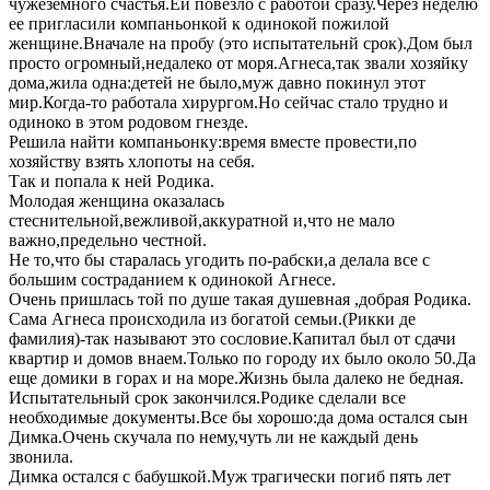
чужеземного счастья.Ей повезло с работой сразу.Через неделю
ее пригласили компаньонкой к одинокой пожилой
женщине.Вначале на пробу (это испытательнй срок).Дом был
просто огромный,недалеко от моря.Агнеса,так звали хозяйку
дома,жила одна:детей не было,муж давно покинул этот
мир.Когда-то работала хирургом.Но сейчас стало трудно и
одиноко в этом родовом гнезде.
Решила найти компаньонку:время вместе провести,по
хозяйству взять хлопоты на себя.
Так и попала к ней Родика.
Молодая женщина оказалась
стеснительной,вежливой,аккуратной и,что не мало
важно,предельно честной.
Не то,что бы старалась угодить по-рабски,а делала все с
большим состраданием к одинокой Агнесе.
Очень пришлась той по душе такая душевная ,добрая Родика.
Сама Агнеса происходила из богатой семьи.(Рикки де
фамилия)-так называют это сословие.Капитал был от сдачи
квартир и домов внаем.Только по городу их было около 50.Да
еще домики в горах и на море.Жизнь была далеко не бедная.
Испытательный срок закончился.Родике сделали все
необходимые документы.Все бы хорошо:да дома остался сын
Димка.Очень скучала по нему,чуть ли не каждый день
звонила.
Димка остался с бабушкой.Муж трагически погиб пять лет