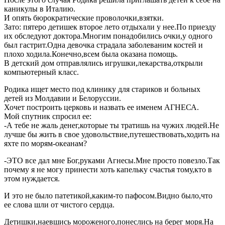
каникулы в Италию.
И опять бюрократические проволочки,взятки.
Зато: пятеро детишек второе лето отдыхали у нее.По приезду
их обследуют доктора.Многим понадобились очки,у одного
был гастрит.Одна девочка страдала заболеваним костей и
плохо ходила.Конечно,всем была оказана помощь.
В детский дом отправлялись игрушки,лекарства,открыли
компьютерный класс.
Родика ищет место под клинику для стариков и больных
детей из Молдавии и Белоруссии.
Хочет построить церковь и назвать ее именем АГНЕСА.
Мой спутник спросил ее:
-А тебе не жаль денег,которые ты тратишь на чужих людей.Не
лучше бы жить в свое удовольствие,путешествовать,ходить на
яхте по морям-океанам?
-ЭТО все дал мне Бог,руками Агнесы.Мне просто повезло.Так
почему я не могу принести хоть капельку счастья тому,кто в
этом нуждается.
И это не было патетикой,каким-то пафосом.Видно было,что
ее слова шли от чистого сердца.
Детишки,наевшись мороженого,понеслись на берег моря.На