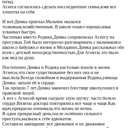
назад.
Агнеса согласилась сделать воссоединение семьи,взяв все
хлопоты на себя.
И вот:Димка приехал.Мальчик оказался
толковым,хозяйственным. В школе пошел хорошо,язык
усваивал быстро.
Частенько вместо Родики,Димка сопровожлал Агнесу на
прогулках.Той было интересно разговаривать с мальчиком:о
школе,о бабушке,о жизни в Молдавии.Димка рассказывал обо
всем с детской непосредственностью.Для Агнесы это было
как мед на душу.
Постепенно Димка и Родика настолько вошли в жизнь
Агнесы,что свое существование без них она и не
мыслила.Всегда спокойная и выдержанная Родика,умница
Димка- запали ей в сердце.
Так прошло 7 лет.Димка закончил блестяще школу,пошел в
правовой лицей.
А вот с Агнесой время сыграло злую шутку: часто болело
сердце.Визиты доктора повторялись все чаще и чаще.Как
врач,прекрасно понимала,что жизнь не вечна.
В один прекрасный день,после особенно сильного
приступа,вызвала к себе адвокатов.
Составила завещание: все движимое и не движимое