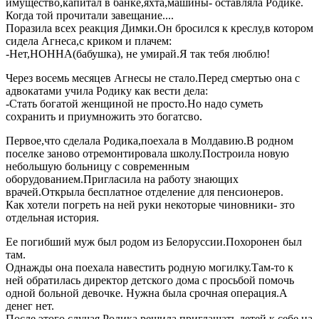
имущество,капитал в банке,яхта,машины- оставляла Родике.
Когда той прочитали завещание....
Поразила всех реакция Димки.Он бросился к креслу,в котором
сидела Агнеса,с криком и плачем:
-Нет,НОННА(бабушка), не умирай.Я так тебя люблю!
Через восемь месяцев Агнесы не стало.Перед смертью она с
адвокатами учила Родику как вести дела:
-Стать богатой женщиной не просто.Но надо суметь
сохранить и приумножить это богатсво.
Первое,что сделала Родика,поехала в Молдавию.В родном
поселке заново отремонтировала школу.Построила новую
небольшую больницу с современным
оборудованием.Пригласила на работу знающих
врачей.Открыла бесплатное отделение для пенсионеров.
Как хотели погреть на ней руки некоторые чиновники- зто
отдельная история.
Ее погибший муж был родом из Белоруссии.Похоронен был
там.
Однажды она поехала навестить родную могилку.Там-то к
ней обратилась директор детского дома с просьбой помочь
одной больной девочке. Нужна была срочная операция.А
денег нет.
После этого случая Родика решила приглашать детей к себе на