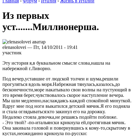
Главная
›
Форум
›
Италия
›
Жизнь в Италии
Из первых
уст.......Миллионерша.
elenasolovei — Пт, 14/10/2011 - 19:41
участник
Эту история я,в буквальном смысле слова,нашла на
набережной г.Ливорно.
Под вечер,уставшие от людской толчеи и шума,решили
прогуляться вдоль моря.Набрежная тянулась,казалось,до
бесконечности,море накатывало свои волны на пустующий в
это время берег,чувствовалось скорое наступление вечера.
Мы шли медленно,наслаждаясь каждой спокойной минуткой.
Вдруг мне под ноги выкатился детский мячик.Я его подняла
и стала оглядываться:кто закинул его на дорожку.
Недалеко стояла девочка,не решаясь подойти поближе.
- Это твой? -по-итальянски крикнула ей,протягивая мячик.
Она закивала головой и повернувшись к кому-то,скрытому в
кустах,неожиданно крикнула по-русски: