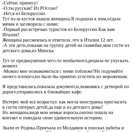
-Сейчас принесу!
-О,ты русская? Из РОссии?
-Нет,я из Белоруссии.
Тут из-за кустов вышла женщина.Я подошла к ним,отдала
мячик и заговорила с ними:
-Первый раз встречаю туристов из Белоруссии.Как вам
Италия?
Женщина рассмеялась и ответила ,что в Италии 12 лет.
-А эти дети,показав на группу детей на скамейке,мои гости из
детского дома,из Минска.
Тут от предвкушения чего-то необычного,решила не упускать
момент.
-Можно мне познакомиться с ними поближе?Не подумайте
ничего плохого,но было бы приятно угостить их мороженым.
Я представилась,показала документ,и,знакомясь с детворой по
дороге,отправились в ближайшее кафе.
Интерес мой все возрастал: как могла иностранка пригласить
в гости пятерых детей,да еще и из детского дома?
Но женщина,видя мои немые воросы,охотно пошла на
контакт и поведала свою удивительную историю.
Звали ее Родика.Приехала из Молдавии в поисках работы и