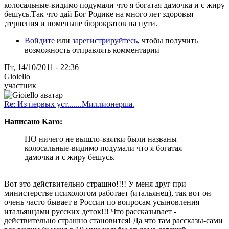
колосальные-видимо подумали что я богатая дамочка и с жиру
бешусь.Так что дай Бог Родике на много лет здоровья
,терпения и поменьше бюрократов на пути.
Войдите
или
зарегистрируйтесь
, чтобы получить
возможность отправлять комментарии
Пт, 14/10/2011 - 22:36
Gioiello
участник
Re: Из первых уст.......Миллионерша.
Написано Karo:
НО ничего не вышло-взятки были названы
колосальные-видимо подумали что я богатая
дамочка и с жиру бешусь.
Вот это действительно страшно!!!! У меня друг при
министерстве психологом работает (итальянец), так вот он
очень часто бывает в России по вопросам усыновления
итальянцами русских деток!!! Что рассказывает -
действительно страшно становится! Да что там рассказы-сами