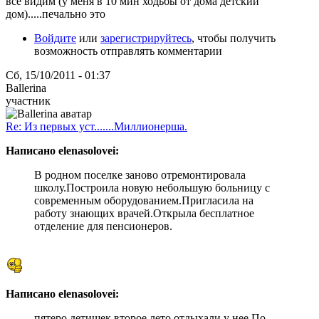
все видим (у меня в 10 мин ходьбы от дома детский
дом).....печально это
Войдите
или
зарегистрируйтесь
, чтобы получить
возможность отправлять комментарии
Сб, 15/10/2011 - 01:37
Ballerina
участник
Re: Из первых уст.......Миллионерша.
Написано elenasolovei:
В родном поселке заново отремонтировала
школу.Построила новую небольшую больницу с
современным оборудованием.Пригласила на
работу знающих врачей.Открыла бесплатное
отделение для пенсионеров.
Написано elenasolovei:
пятеро детишек второе лето отдыхали у нее.По