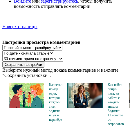
Войдите
или
зарегистрируйтесь
, чтобы получить
возможность отправлять комментарии
Наверх страницы
Настройки просмотра комментариев
Выберите нужный метод показа комментариев и нажмите
"Сохранить установки".
Качество
Как найти
номер
общий
один,
язык на
которое
работе с
каждый
каждым
знак
знаком
зодиака
Зодиака:
ищет в
12 советов
партнёре
от
астрологов