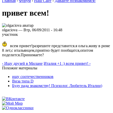
Главная
›
Форум
›
Наш Сайт
›
Давайте познакомимся!
привет всем!
olgaciova — Втр, 06/09/2011 - 16:48
участник
всем привет!разрешите представится.я ольга.живу в риме
8 лет,с итальянцем,приятно будет пообщатся,опитом
поделится.Принимаете?
‹ Ищу друзей в Милане
Италия +1 :) всем привет! ›
Похожие материалы
ищу соотечественников
Виза типа D
Буду рада знакомству! Психолог. Любитель Италии)