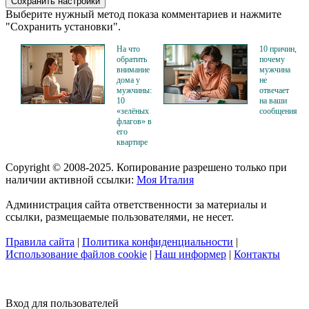
Выберите нужный метод показа комментариев и нажмите
"Сохранить установки".
На что
10 причин,
обратить
почему
внимание
мужчина
дома у
не
мужчины:
отвечает
10
на ваши
«зелёных
сообщения
флагов» в
его
квартире
Copyright © 2008-2025. Копирование разрешено только при
наличии активной ссылки:
Моя Италия
Администрация сайта ответственности за материалы и
ссылки, размещаемые пользователями, не несет.
Правила сайта
|
Политика конфиденциальности
|
Использование файлов cookie
|
Наш информер
|
Контакты
Вход для пользователей