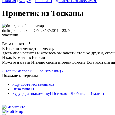
Главная
›
Форум
›
Наш Сайт
›
Давайте познакомимся!
Приветик из Тосканы
dmitrijbabichuk — Сб, 23/07/2011 - 23:40
участник
Всем приветик!
В Италии я четвертый месяц.
Здесь мне нравится и хотелось бы завести столько друзей, сколь
И как Вам тут, в Италии.
Можете назвать Италию своим вторым домом? Есть ностальгия
‹ Новый человек...
Ciao, земляки) ›
Похожие материалы
ищу соотечественников
Виза типа D
Буду рада знакомству! Психолог. Любитель Италии)