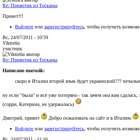
Re: Приветик из Тосканы
Привет!!!
Войдите
или
зарегистрируйтесь
, чтобы получить возмож
Вс, 24/07/2011 - 10:59
Viktoriia
участник
Re: Приветик из Тосканы
Написано marusik:
скоро в Италии второй язык будет украинский??? печально
ну если "была" и всё уже потеряно - так зачем она вам сдалась
(сорри, Катерина, не удержалась)
Дмитрий, привет
Добро пожаловать на сайт и в Италию
Войдите
или
зарегистрируйтесь
, чтобы получить возмож
Вс, 24/07/2011 - 11:16