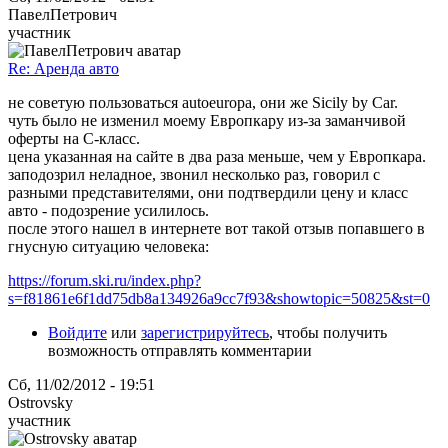
ПавелПетрович
участник
Re: Аренда авто
не советую пользоваться autoeuropa, они же Sicily by Car.
чуть было не изменил моему Европкару из-за заманчивой
оферты на С-класс.
цена указанная на сайте в два раза меньше, чем у Европкара.
заподозрил неладное, звонил несколько раз, говорил с
разными представителями, они подтвердили цену и класс
авто - подозрение усилилось.
после этого нашел в интернете вот такой отзыв попавшего в
гнусную ситуацию человека:
https://forum.ski.ru/index.php?
s=f81861e6f1dd75db8a134926a9cc7f93&showtopic=50825&st=0
Войдите
или
зарегистрируйтесь
, чтобы получить
возможность отправлять комментарии
Сб, 11/02/2012 - 19:51
Ostrovsky
участник