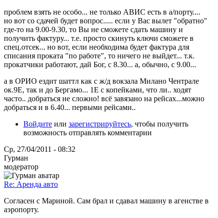
проблем взять не особо... не только АВИС есть в а/порту....
но вот со сдачей будет вопрос..... если у Вас вылет "обратно"
где-то на 9.00-9.30, то Вы не сможете сдать машину и
получить фактуру... т.е. просто скинуть ключи сможете в
спец.отсек... но вот, если необходима будет фактура для
списания проката "по работе", то ничего не выйдет... т.к.
прокатчики работают, дай Бог, с 8.30... а, обычно, с 9.00...
а в ОРИО ездит шаттл как с ж/д вокзала Милано Чентрале
ок.9Е, так и до Бергамо... 1Е с копейками, что ли.. ходят
часто.. добраться не сложно! всё завязано на рейсах...можно
добраться и в 6.40... первыми рейсами..
Войдите
или
зарегистрируйтесь
, чтобы получить
возможность отправлять комментарии
Ср, 27/04/2011 - 08:32
Гурман
модератор
Re: Аренда авто
Согласен с Мариной. Сам брал и сдавал машину в агенстве в
аэропорту.