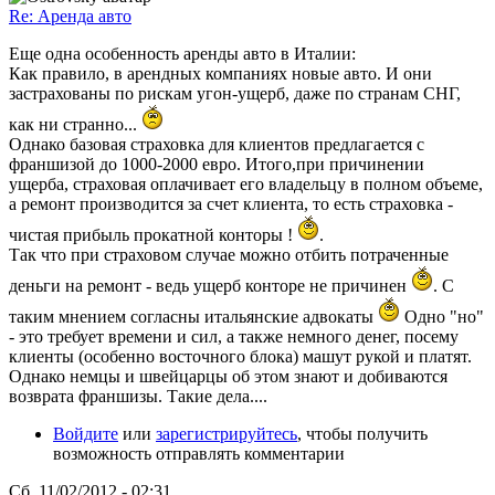
Re: Аренда авто
Еще одна особенность аренды авто в Италии:
Как правило, в арендных компаниях новые авто. И они
застрахованы по рискам угон-ущерб, даже по странам СНГ,
как ни странно...
Однако базовая страховка для клиентов предлагается с
франшизой до 1000-2000 евро. Итого,при причинении
ущерба, страховая оплачивает его владельцу в полном объеме,
а ремонт производится за счет клиента, то есть страховка -
чистая прибыль прокатной конторы !
.
Так что при страховом случае можно отбить потраченные
деньги на ремонт - ведь ущерб конторе не причинен
. С
таким мнением согласны итальянские адвокаты
Одно "но"
- это требует времени и сил, а также немного денег, посему
клиенты (особенно восточного блока) машут рукой и платят.
Однако немцы и швейцарцы об этом знают и добиваются
возврата франшизы. Такие дела....
Войдите
или
зарегистрируйтесь
, чтобы получить
возможность отправлять комментарии
Сб, 11/02/2012 - 02:31