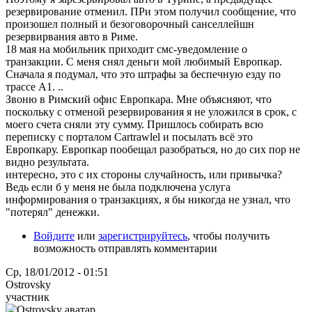
резервирование отменил. ПРи этом получил сообщение, что
произошел полный и безоговорочный санселлейшн
резервирвания авто в Риме.
18 мая на мобильник приходит смс-уведомление о
транзакции. С меня снял деньги мой любимый Европкар.
Сначала я подумал, что это штрафы за беспечную езду по
трассе А1. ..
Звоню в Римский офис Европкара. Мне объясняют, что
поскольку с отменой резервирования я не уложился в срок, с
моего счета сняли эту сумму. Пришлось собирать всю
переписку с порталом Cartrawlel и посылать всё это
Европкару. Европкар пообещал разобраться, но до сих пор не
видно результата.
интересно, это с их стороны случайность, или привычка?
Ведь если б у меня не была подключена услуга
информирования о транзакциях, я бы никогда не узнал, что
"потерял" денежки.
Войдите
или
зарегистрируйтесь
, чтобы получить
возможность отправлять комментарии
Ср, 18/01/2012 - 01:51
Ostrovsky
участник