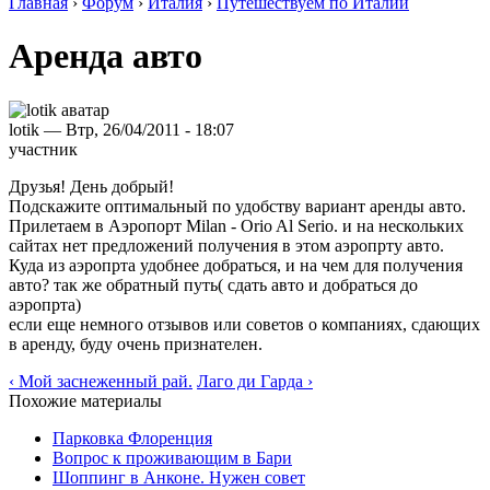
Главная
›
Форум
›
Италия
›
Путешествуем по Италии
Аренда авто
lotik — Втр, 26/04/2011 - 18:07
участник
Друзья! День добрый!
Подскажите оптимальный по удобству вариант аренды авто.
Прилетаем в Аэропорт Milan - Orio Al Serio. и на нескольких
сайтах нет предложений получения в этом аэропрту авто.
Куда из аэропрта удобнее добраться, и на чем для получения
авто? так же обратный путь( сдать авто и добраться до
аэропрта)
если еще немного отзывов или советов о компаниях, сдающих
в аренду, буду очень признателен.
‹ Мой заснеженный рай.
Лаго ди Гарда ›
Похожие материалы
Парковка Флоренция
Вопрос к проживающим в Бари
Шоппинг в Анконе. Нужен совет