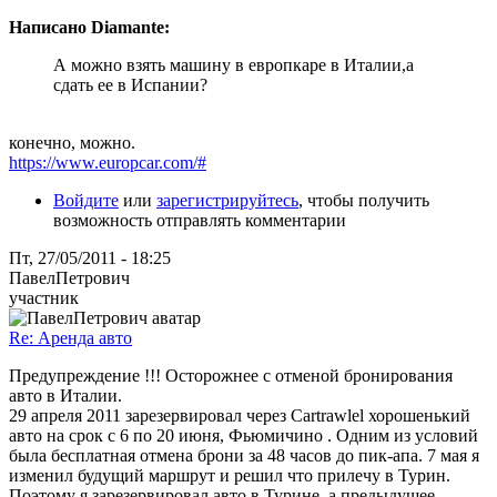
Написано Diamante:
А можно взять машину в европкаре в Италии,а
сдать ее в Испании?
конечно, можно.
https://www.europcar.com/#
Войдите
или
зарегистрируйтесь
, чтобы получить
возможность отправлять комментарии
Пт, 27/05/2011 - 18:25
ПавелПетрович
участник
Re: Аренда авто
Предупреждение !!! Осторожнее с отменой бронирования
авто в Италии.
29 апреля 2011 зарезервировал через Cartrawlel хорошенький
авто на срок с 6 по 20 июня, Фьюмичино . Одним из условий
была бесплатная отмена брони за 48 часов до пик-апа. 7 мая я
изменил будущий маршрут и решил что прилечу в Турин.
Поэтому я зарезервировал авто в Турине, а предыдущее