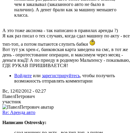
чем я заказывал (заказанного авто не было в
наличии). А денег брали как за машину меньшего
класса.
А это тоже аксиома - так написано в правилах аренды ?)
Я как раз писал о тех случаях, когда сдал машину по акту - все
тип-топ, а потом пытаются слупить бабки
Вот тут уж хрен-с, банковская карта заведена на смс, в тот же
день - опротестование операции, и максимум через месяц -
деньги взаД! А по приеду в родимую Мальпенсу - показываю,
ГДЕ РУКАВ ПРИШИВАЕТСЯ!
Войдите
или
зарегистрируйтесь
, чтобы получить
возможность отправлять комментарии
Вс, 12/02/2012 - 02:27
ПавелПетрович
участник
Re: Аренда авто
Написано Ostrovsky:
сдал машину по акту - все тип-топ, а потом