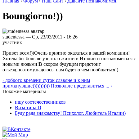
Главная
›
Форум
›
Наш Сайт
›
Давайте познакомимся!
Boungiorno!))
studentessa — Ср, 23/03/2011 - 16:26
участник
Привет всем!))Очень приятно оказаться в вашей компании!
Хотела бы больше узнать о жизни в Италии и познакомиться с
новыми людьми!В скором будущем предстоит
отъезд,поэтому,надеюсь, нам будет о чем пообщаться!)
‹ доброго времени суток славяне и к ним
примкнувшие)))))))))))
Позвольте представиться ... ›
Похожие материалы
ищу соотечественников
Виза типа D
Буду рада знакомству! Психолог. Любитель Италии)