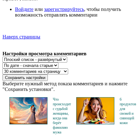
Войдите
или
зарегистрируйтесь
, чтобы получить
возможность отправлять комментарии
Наверх страницы
Настройки просмотра комментариев
Выберите нужный метод показа комментариев и нажмите
"Сохранить установки".
Что
6
происходит
продуктов
с судьбой
для
женщины,
свежей и
когда она
сияющей
берёт
кожи
фамилию
мужа