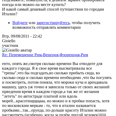
поезда или можно на месте купить?
И какой самый дешевый способ путешествия по городам
Италии?
Войдите
или
зарегистрируйтесь
, чтобы получить
возможность отправлять комментарии
Втр, 09/08/2011 - 22:42
Gioiello
участник
Re: Перемещение Рим-Венеция-Флоренция-Рим
енто, опять же,смотря сколько времени Вы отводите для
каждого города. Я в свое время высматривалы все
"трены",что бы подгадать,во сколько прибыть сюда, во
сколько сюда и сколько времени необходимо ,что бы погулять
и посмотреть, потом поняла, что мороки куча и арендавала
машину, здесь уж точно я зависила только от своих желаний
прведения время в каждом городе,а так же от желания
"лететь" по автостраде платной или вдоль
морей...красотищщщааа, но можно и в пробки попасть, хотя
по московским меркам - то, что в италии называется
пробками...так...ерунда, по-дольше красоту Италии можно
рассмотреть (особенно, когда за рулём другой человек))))))