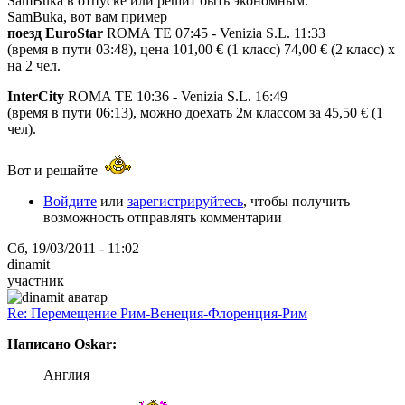
SamBuka в отпуске или решит быть экономным.
SamBuka, вот вам пример
поезд EuroStar
ROMA TE 07:45 - Venizia S.L. 11:33
(время в пути 03:48), цена 101,00 € (1 класс) 74,00 € (2 класс) х
на 2 чел.
InterCity
ROMA TE 10:36 - Venizia S.L. 16:49
(время в пути 06:13), можно доехать 2м классом за 45,50 € (1
чел).
Вот и решайте
Войдите
или
зарегистрируйтесь
, чтобы получить
возможность отправлять комментарии
Сб, 19/03/2011 - 11:02
dinamit
участник
Re: Перемещение Рим-Венеция-Флоренция-Рим
Написано Oskar:
Англия