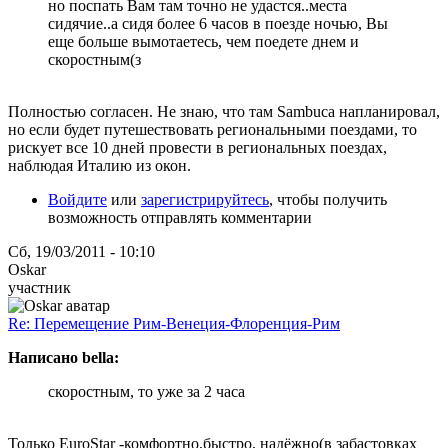
но поспать Вам там точно не удастся..места
сидячие..а сидя более 6 часов в поезде ночью, Вы
еще больше вымотаетесь, чем поедете днем и
скоростным(з
Полностью согласен. Не знаю, что там Sambuca напланировал,
но если будет путешествовать региональными поездами, то
рискует все 10 дней провести в региональных поездах,
наблюдая Италию из окон.
Войдите
или
зарегистрируйтесь
, чтобы получить
возможность отправлять комментарии
Сб, 19/03/2011 - 10:10
Oskar
участник
Re: Перемещение Рим-Венеция-Флоренция-Рим
Написано bella:
скоростным, то уже за 2 часа
Только EuroStar -комфортно,быстро, надёжно(в забастовках