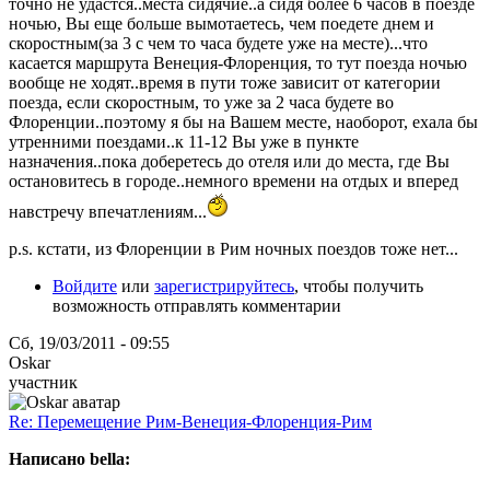
точно не удастся..места сидячие..а сидя более 6 часов в поезде
ночью, Вы еще больше вымотаетесь, чем поедете днем и
скоростным(за 3 с чем то часа будете уже на месте)...что
касается маршрута Венеция-Флоренция, то тут поезда ночью
вообще не ходят..время в пути тоже зависит от категории
поезда, если скоростным, то уже за 2 часа будете во
Флоренции..поэтому я бы на Вашем месте, наоборот, ехала бы
утренними поездами..к 11-12 Вы уже в пункте
назначения..пока доберетесь до отеля или до места, где Вы
остановитесь в городе..немного времени на отдых и вперед
навстречу впечатлениям...
p.s. кстати, из Флоренции в Рим ночных поездов тоже нет...
Войдите
или
зарегистрируйтесь
, чтобы получить
возможность отправлять комментарии
Сб, 19/03/2011 - 09:55
Oskar
участник
Re: Перемещение Рим-Венеция-Флоренция-Рим
Написано bella: