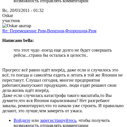
возможность отправлять комментарии
Вс, 20/03/2011 - 01:32
Oskar
участник
Re: Перемещение Рим-Венеция-Флоренция-Рим
Написано bella:
что этот чудо -поезд еще долго не будет совершать
рейсы...страна бы осталась в целости..
Прогресс всё равно идёт вперёд, даже если и случилось это
всё, то поезда и самолёты ездить и летать в той же Японии не
перестанут. Слушал сегодня, многие предприятия
работают,выпускают продукцию, люди ездят решают свои
дела-жизнь идёт вперёд.
Даже если случилась катастрофа такого масштаба,то Вы
думаете,что вся Япония парализована? Нет разгребают
завалы, ремонтируют,что то начали уже строить. И правильно
делают, это лучше,чем замереть от ужаса.
Войдите
или
зарегистрируйтесь
, чтобы получить
возможность отправлять комментарии