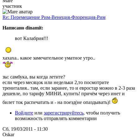
Mare
участник
Re: Перемещение Рим-Венеция-Флоренция-Рим
Написано dinamit:
вот Калабрия!!!
хахаха.. какое замечательное уматное утро..
зы: самбука, вы когда летите?
если через месяцок или недельки 2,то посмотрите
трениталия.. там, если заранее, то и евростар можно в 2-3 раза
дешевле, по тарифу МИНИ, купить! причём через инет и
билет ток распечатать и - на поезд(не опаздывать)!
Войдите
или
зарегистрируйтесь
, чтобы получить
возможность отправлять комментарии
Сб, 19/03/2011 - 11:30
Oskar