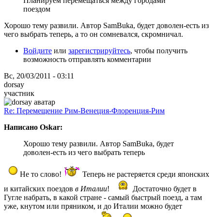
Планируем перемещаться между городами
поездом
Хорошо тему развили. Автор SamBuka, будет доволен-есть из
чего выбрать теперь, а то он сомневался, скромничал.
Войдите
или
зарегистрируйтесь
, чтобы получить
возможность отправлять комментарии
Вс, 20/03/2011 - 03:11
dorsay
участник
Re: Перемещение Рим-Венеция-Флоренция-Рим
Написано Oskar:
Хорошо тему развили. Автор SamBuka, будет
доволен-есть из чего выбрать теперь
Не то слово!
Теперь не растеряется среди японских
и китайских поездов
в Италии
!
Достаточно будет в
Гугле набрать, в какой стране - самый быстрый поезд, а там
уже, кнутом или пряником, и до Италии можно будет