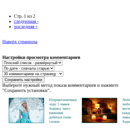
Стр. 1 из 2
следующая ›
последняя »
Наверх страницы
Настройки просмотра комментариев
Выберите нужный метод показа комментариев и нажмите
"Сохранить установки".
Неприкосновенные
Люб
леди: 5 знаков
любо
Зодиака, чьего
жест
внимания
кажд
добиться очень
знака
сложно
Зоди