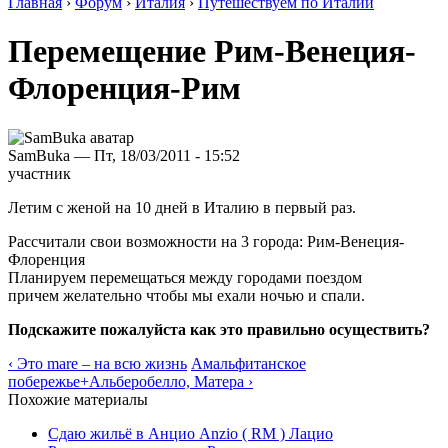
Главная
›
Форум
›
Италия
›
Путешествуем по Италии
Перемещение Рим-Венеция-
Флоренция-Рим
SamBuka — Пт, 18/03/2011 - 15:52
участник
Летим с женой на 10 дней в Италию в первый раз.
Рассчитали свои возможности на 3 города: Рим-Венеция-
Флоренция
Планируем перемещаться между городами поездом
причем желательно чтобы мы ехали ночью и спали.
Подскажите пожалуйста как это правильно осуществить?
‹ Это mare – на всю жизнь
Амальфитанское
побережье+Альберобелло, Матера ›
Похожие материалы
Сдаю жильё в Анцио Anzio ( RM ) Лацио