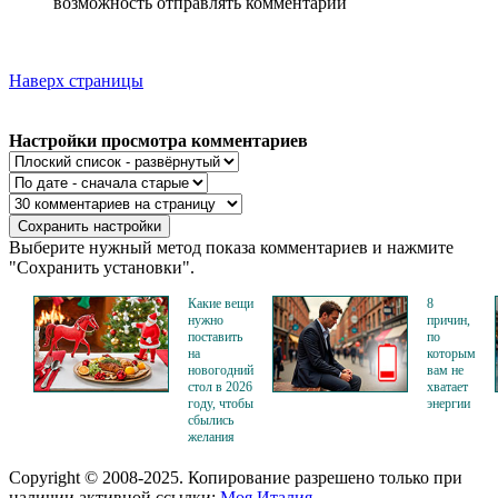
возможность отправлять комментарии
Наверх страницы
Настройки просмотра комментариев
Выберите нужный метод показа комментариев и нажмите
"Сохранить установки".
Какие вещи
8
нужно
причин,
поставить
по
на
которым
новогодний
вам не
стол в 2026
хватает
году, чтобы
энергии
сбылись
желания
Copyright © 2008-2025. Копирование разрешено только при
наличии активной ссылки:
Моя Италия