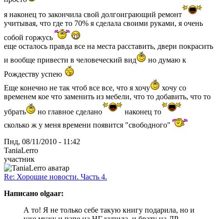
я наконец то закончила свой долгоиграющий ремонт
учитывая, что где то 70% я сделала своими руками, я очень
собой горжусь
еще осталось правда все на места расставить, двери покрасить
и вообще привести в человеческий вид
но думаю к
Рождеству успею
Еще конечно не так чтоб все все, что я хочу
хочу со
временем кое что заменить из мебели, что то добавить, что то
убрать
но главное сделано
наконец то
сколько ж у меня времени появится "свободного"
Пнд, 08/11/2010 - 11:42
TaniaLerro
участник
Re: Хорошие новости. Часть 4.
Написано olgaar:
А то! Я не только себе такую книгу подарила, но и
уже мужу и папе на НГ купила, и брату на ДР