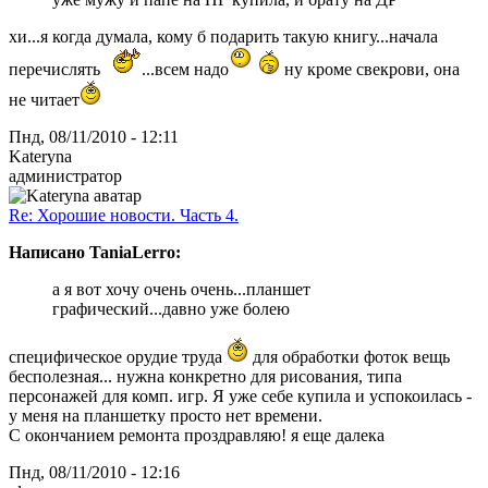
хи...я когда думала, кому б подарить такую книгу...начала
перечислять
...всем надо
ну кроме свекрови, она
не читает
Пнд, 08/11/2010 - 12:11
Kateryna
администратор
Re: Хорошие новости. Часть 4.
Написано TaniaLerro:
а я вот хочу очень очень...планшет
графический...давно уже болею
специфическое орудие труда
для обработки фоток вещь
бесполезная... нужна конкретно для рисования, типа
персонажей для комп. игр. Я уже себе купила и успокоилась -
у меня на планшетку просто нет времени.
С окончанием ремонта проздравляю! я еще далека
Пнд, 08/11/2010 - 12:16