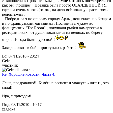
Я влюблена в Прованс , Камарг . Мне хотелось посмотреть его
как бы "пошире" . Поездка была просто ОБАЛДЕННОЙ ! Я
сделала очень много фоток , на днях всё покажу с рассказом-
репортажем .
...Побродила я по старому городу Арль , пошлялась по базарам
и по французским магазинам . Посидели с мужем во
французских "Tee Room" , покушали рыбки камаргской в
ресторанчиках , от души покатались на великах по берегу
моря . Погода была чудесной !
Завтра - опять в бой , приступаю к работе !
Вс, 07/11/2010 - 23:24
Gelendka
участник
Re: Хорошие новости. Часть 4.
Леша, поздравляю!!! Бамбине респект и уважуха - читать, это
сила!!!
Ира, с приездом!
Пнд, 08/11/2010 - 10:17
zagadka