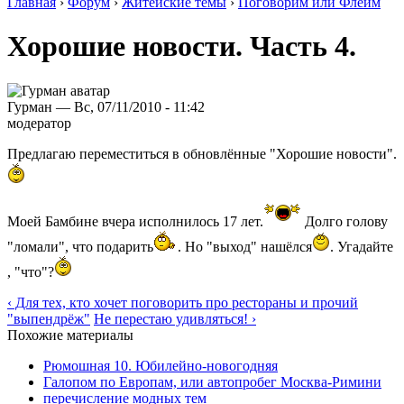
Главная
›
Форум
›
Житейские темы
›
Поговорим или Флейм
Хорошие новости. Часть 4.
Гурман — Вс, 07/11/2010 - 11:42
модератор
Предлагаю переместиться в обновлённые "Хорошие новости".
Моей Бамбине вчера исполнилось 17 лет.
Долго голову
"ломали", что подарить
. Но "выход" нашёлся
. Угадайте
, "что"?
‹ Для тех, кто хочет поговорить про рестораны и прочий
"выпендрёж"
Не перестаю удивляться! ›
Похожие материалы
Рюмошная 10. Юбилейно-новогодняя
Галопом по Европам, или автопробег Москва-Римини
перечисление модных тем