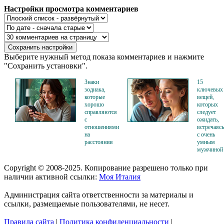
Настройки просмотра комментариев
Выберите нужный метод показа комментариев и нажмите
"Сохранить установки".
Знаки
15
зодиака,
ключевых
которые
вещей,
хорошо
которых
справляются
следует
с
ожидать,
отношениями
встречаясь
на
с очень
расстоянии
умным
мужчиной
Copyright © 2008-2025. Копирование разрешено только при
наличии активной ссылки:
Моя Италия
Администрация сайта ответственности за материалы и
ссылки, размещаемые пользователями, не несет.
Правила сайта
|
Политика конфиденциальности
|