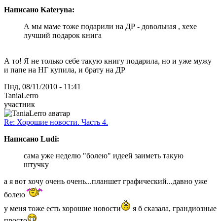
Написано Kateryna:
А мы маме тоже подарили на ДР - довольная , хехе
лучший подарок книга
А то! Я не только себе такую книгу подарила, но и уже мужу
и папе на НГ купила, и брату на ДР
Пнд, 08/11/2010 - 11:41
TaniaLerro
участник
Re: Хорошие новости. Часть 4.
Написано Ludi:
сама уже неделю "болею" идеей заиметь такую
штучку
а я вот хочу очень очень...планшет графический...давно уже
болею
у меня тоже есть хорошие новости
я б сказала, грандиозные
просто