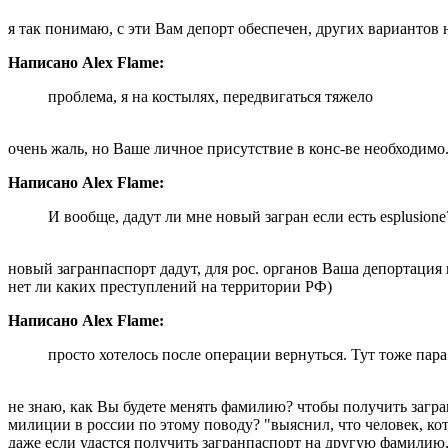
я так понимаю, с эти Вам депорт обеспечен, других вариантов н
Написано Alex Flame:
проблема, я на костылях, передвигаться тяжело
очень жаль, но Ваше личное присутствие в конс-ве необходимо
Написано Alex Flame:
И вообще, дадут ли мне новый загран если есть esplusione
новый загранпаспорт дадут, для рос. органов Ваша депортация 
нет ли каких преступлений на территории РФ)
Написано Alex Flame:
просто хотелось после операции вернуться. Тут тоже па
не знаю, как Вы будете менять фамилию? чтобы получить загр
милиции в россии по этому поводу? "выяснил, что человек, ко
даже если удастся получить загранпаспорт на другую фамилию,