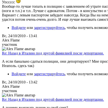
Упссссс
Вообще-то лучше топать в полицию с заявлением об утрате пас
(ноги и т.п.) и т.п. Лучше с адвокатом. Потом - в консульство и т
Вариант с левым паспортом забудьте навсегда. Когда Вы на нем 
удастся потом очень-очень долго. И еще лучше выезжать самосто
Войдите
или
зарегистрируйтесь
, чтобы получить возмож
Вс, 24/10/2010 - 13:41
Alex Flame
участник
Re: Назад в Италию под другой фамилией после депортации.
А если банально сдаться полиции, они депортируют? Мне просто
Неаполь. сдесь так)
Войдите
или
зарегистрируйтесь
, чтобы получить возмож
Вс, 24/10/2010 - 13:42
Alex Flame
участник
Re: Назад в Италию под другой фамилией после депортации.
А почему выезжать лучше за свой счет?