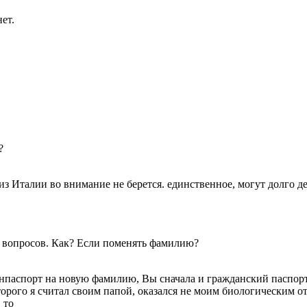
ет.
.
?
из Италии во внимание не берется. единственное, могут долго дел
ра вопросов. Как? Если поменять фамилию?
анпаспорт на новую фамилию, Вы сначала и гражданский паспор
торого я считал своим папой, оказался не моим биологическим о
 то