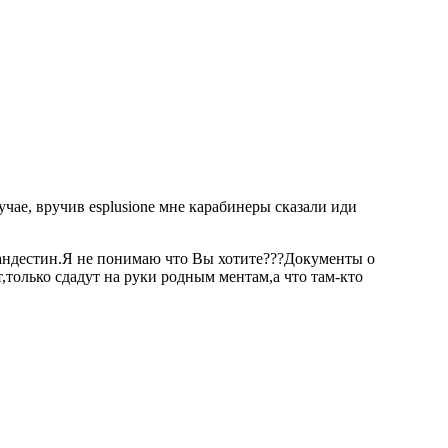
чае, вручив esplusione мне карабинеры сказали иди
ландестин.Я не понимаю что Вы хотите???Документы о
ят,только сдадут на руки родным ментам,а что там-кто