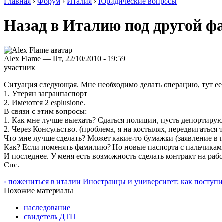
Главная
›
Форум
›
Италия
›
Юридические вопросы
Назад в Италию под другой ф
Alex Flame — Пт, 22/10/2010 - 19:59
участник
Ситуация следующая. Мне необходимо делать операцию, тут ее 
1. Утерян загранпаспорт
2. Имеются 2 esplusione.
В связи с этим вопросы:
1. Как мне лучше выехать? Сдаться полиции, пусть депортирую
2. Через Консульство. (проблема, я на костылях, передвигаться
Что мне лучше сделать? Может какие-то бумажки (заявление в п
Как? Если поменять фамилию? Но новые паспорта с пальчиками, 
И последнее. У меня есть возможность сделать контракт на раб
Спс.
‹ пожениться в италии
Иностранцы и университет: как поступит
Похожие материалы
наследование
свидетель ДТП