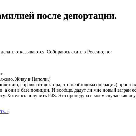
амилией после депортации.
делать отказываются. Собираюсь ехать в Россию, но:
т.
 тяжело. Живу в Наполи.)
олицию, справка от доктора, что необходима операция) просто х
а они в базе полиции. И вообще, дадут ли мне новый загран есл
оту. Хотелось получить PdS. Эта процедура в моем случае как ос
ь. ›