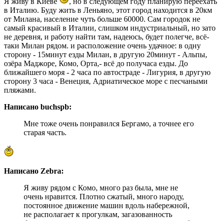
Я живу в Киеве
, но в следующем году планирую переехать
в Италию. Буду жить в Леньяно, этот город находится в 20км
от Милана, население чуть больше 60000. Сам городок не
самый красивый в Италии, слишком индустриальный, но зато
не деревня, и работу найти там, надеюсь, будет полегче, всё-
таки Милан рядом. и расположение очень удачное: в одну
сторону - 15минут езды Милан, в другую 20минут - Альпы,
озёра Маджоре, Комо, Орта,- всё до получаса езды. До
ближайшего моря - 2 часа по автостраде - Лигурия, в другую
сторону 3 часа - Венеция, Адриатическое море с песчаными
пляжами.
Написано buchspb:
Мне тоже очень понравился Бергамо, а точнее его
старая часть.
Написано Zebra:
Я живу рядом с Комо, много раз была, мне не
очень нравится. Плотно сжатый, много народу,
постоянное движение машин вдоль набережной,
не располагает к прогулкам, загазованность