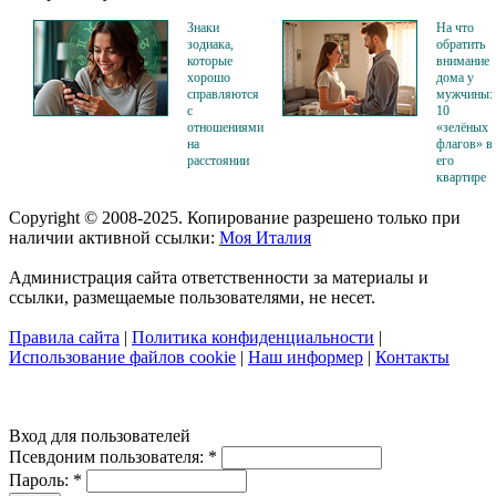
Знаки
На что
зодиака,
обратить
которые
внимание
хорошо
дома у
справляются
мужчины:
с
10
отношениями
«зелёных
на
флагов» в
расстоянии
его
квартире
Copyright © 2008-2025. Копирование разрешено только при
наличии активной ссылки:
Моя Италия
Администрация сайта ответственности за материалы и
ссылки, размещаемые пользователями, не несет.
Правила сайта
|
Политика конфиденциальности
|
Использование файлов cookie
|
Наш информер
|
Контакты
Вход для пользователей
Псевдоним пользователя:
*
Пароль:
*