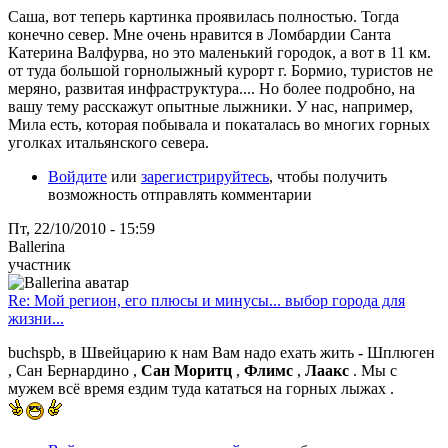
Саша, вот теперь картинка проявилась полностью. Тогда
конечно север. Мне очень нравится в Ломбардии Санта
Катерина Валфурва, но это маленький городок, а вот в 11 км.
от туда большой горнолыжный курорт г. Бормио, туристов не
меряно, развитая инфраструктура.... Но более подробно, на
вашу тему расскажут опытные лыжники. У нас, например,
Мила есть, которая побывала и покаталась во многих горных
уголках итальянского севера.
Войдите
или
зарегистрируйтесь
, чтобы получить
возможность отправлять комментарии
Пт, 22/10/2010 - 15:59
Ballerina
участник
Re: Мой регион, его плюсы и минусы... выбор города для
жизни...
buchspb, в Швейцарию к нам Вам надо ехать жить - Шплюген
, Сан Бернардино ,
Сан Моритц
,
Флимс
,
Лаакс
. Мы с
мужем всё время ездим туда кататься на горных лыжах .