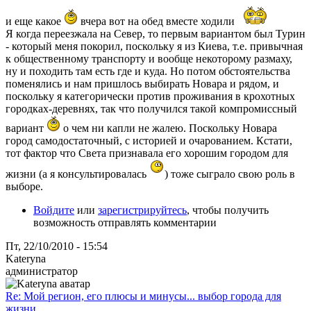
и еще какое
вчера вот на обед вместе ходили
Я когда переезжала на Север, то первым вариантом был Турин
- который меня покорил, поскольку я из Киева, т.е. привычная
к общественному транспорту и вообще некоторому размаху,
ну и походить там есть где и куда. Но потом обстоятельства
поменялись и нам пришлось выбирать Новара и рядом, и
поскольку я категорически против проживания в крохотных
городках-деревнях, так что получился такой компромиссный
вариант
о чем ни капли не жалею. Поскольку Новара
город самодостаточный, с историей и очарованием. Кстати,
тот фактор что Света признавала его хорошим городом для
жизни (а я консультировалась
) тоже сыграло свою роль в
выборе.
Войдите
или
зарегистрируйтесь
, чтобы получить
возможность отправлять комментарии
Пт, 22/10/2010 - 15:54
Kateryna
администратор
Re: Мой регион, его плюсы и минусы... выбор города для
жизни...