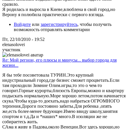
сразило.
Я родилась и выросла в Киеве,влюблена в свой город,но
Верону я полюбила практически с первого взгляда.
Войдите
или
зарегистрируйтесь
, чтобы получить
возможность отправлять комментарии
Пт, 22/10/2010 - 19:52
elenasolovei
участник
Re: Мой регион, его плюсы и минусы... выбор города для
жизни...
Я бы тебе посоветовала ТУРИН.Это крупный
индустриальный город,где бизнес сможет процветать.Если
там проходили Зимние Олим.игры,то это о чем-то
говорит.Горные курорты,близость Европы,можно и квартиру
подыскать нормальную.Море хорошо летом,потом начинается
скука.Чтобы куда-то доехать,надо набраться ОГРОМНОГО
терпения.Дороги постоянно забиты.Для ребенка ,опять
же,есть более-менее будующее.Имею ввиду школу,занятия
спортом и т.д.Да и *наших* много.В изоляции же не
собираетесь жить.
САма я живу в Падова,около Венеции.Все здесь хорошо,но