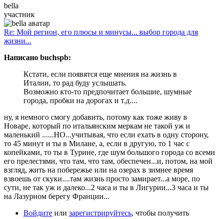
bella
участник
Re: Мой регион, его плюсы и минусы... выбор города для
жизни...
Написано buchspb:
Кстати, если появятся еще мнения на жизнь в
Италии, то рад буду услышать.
Возможно кто-то предпочитает большие, шумные
города, пробки на дорогах и т.д....
ну, я немного смогу добавить, потому как тоже живу в
Новаре, который по итальянским меркам не такой уж и
маленький ......НО...учитывая, что если ехать в одну сторону,
то 45 минут и ты в Милане, а, если в другую, то 1 час с
копейками, то ты в Турине, где шум большого города со всеми
его прелестями, что там, что там, обеспечен...и, потом, на мой
взгляд, жить на побережье или на озерах в зимнее время
взвоешь от скуки....там жизнь просто замирает...а море, по
сути, не так уж и далеко...2 часа и ты в Лигурии...3 часа и ты
на Лазурном берегу Франции...
Войдите
или
зарегистрируйтесь
, чтобы получить