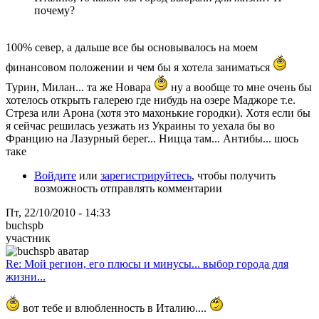
почему?
100% север, а дальше все бы основывалось на моем
финансовом положении и чем бы я хотела заниматься
Турин, Милан... та же Новара
ну а вообще то мне очень бы
хотелось открыть галерею где нибудь на озере Маджоре т.е.
Стреза или Арона (хотя это махонькие городки). Хотя если бы
я сейчас решилась уезжать из Украины то уехала бы во
Францию на Лазурный берег... Ницца там... Антибы... шось
таке
Войдите
или
зарегистрируйтесь
, чтобы получить
возможность отправлять комментарии
Пт, 22/10/2010 - 14:33
buchspb
участник
Re: Мой регион, его плюсы и минусы... выбор города для
жизни...
вот тебе и влюбленность в Италию....