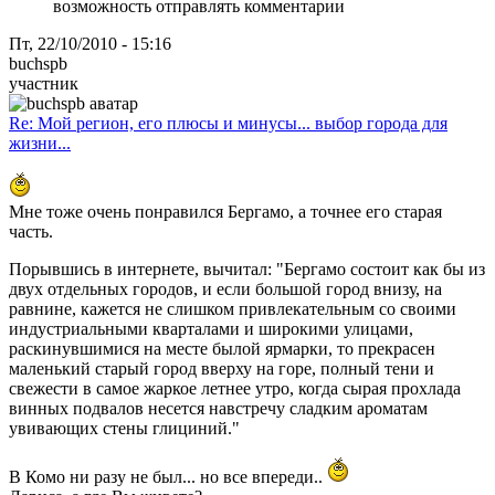
возможность отправлять комментарии
Пт, 22/10/2010 - 15:16
buchspb
участник
Re: Мой регион, его плюсы и минусы... выбор города для
жизни...
Мне тоже очень понравился Бергамо, а точнее его старая
часть.
Порывшись в интернете, вычитал: "Бергамо состоит как бы из
двух отдельных городов, и если большой город внизу, на
равнине, кажется не слишком привлекательным со своими
индустриальными кварталами и широкими улицами,
раскинувшимися на месте былой ярмарки, то прекрасен
маленький старый город вверху на горе, полный тени и
свежести в самое жаркое летнее утро, когда сырая прохлада
винных подвалов несется навстречу сладким ароматам
увивающих стены глициний."
В Комо ни разу не был... но все впереди..