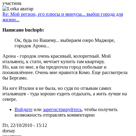
участник
Re: Мой регион, его плюсы и минусы... выбор города для
жизни...
Написано buchspb:
Ок, будь по Вашему... выбираем озеро Маджоре,
городок Арона...
Арона - городок очень красивый, колоритный. Мой
итальянец, к стати, мечтает купить там квартиру.
Но, как по мне, я бы предпочла город побольше и
пооживлённее. Очень мне нравится Комо. Еще рассмотрела
бы Бергамо.
На юге Италии я не была, но судя по отзывам самих
итальянцев - туда хорошо ездить отдыхать, а жить лучше на
севере.
Войдите
или
зарегистрируйтесь
, чтобы получить
возможность отправлять комментарии
Пт, 22/10/2010 - 15:12
dorsay