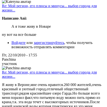
Re: Мой регион, его плюсы и минусы... выбор города для
жизни...
Написано Ani:
А я тоже живу в Новаре
ну вот на все больше
Войдите
или
зарегистрируйтесь
, чтобы получить
возможность отправлять комментарии
Пт, 22/10/2010 - 17:55
Panchina
участник
Re: Мой регион, его плюсы и минусы... выбор города для
жизни...
Я живу в Вероне,мне очень нравится.260 000 жителей,очень
красивый и уютный город,отличный общественный
транспорт,рядом красивейшее озеро Гарда.Но больше всего
меня поразил факт,что питьевую воду можно пить прямо из
крана,т.к. эта вода течет с высокогорных источников.После
нашей киевской воды,которая практически яд,это меня