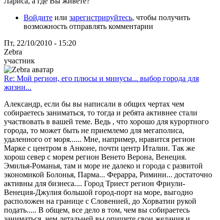
Лариса, а где Вы живете?
Войдите
или
зарегистрируйтесь
, чтобы получить
возможность отправлять комментарии
Пт, 22/10/2010 - 15:20
Zebra
участник
Re: Мой регион, его плюсы и минусы... выбор города для
жизни...
Александр, если бы вы написали в общих чертах чем
собираетесь заниматься, то тогда и ребята активнее стали
участвовать в вашей теме. Ведь , что хорошо для курортного
города, то может быть не приемлемо для мегаполиса,
удаленного от моря...... Мне, например, нравится регион
Марке с центром в Анконе, почти центр Италии. Так же
хорош север с морем регион Венето Верона, Венеция.
Эмилья-Романья, там и море не далеко и города с развитой
экономикой Болонья, Парма... Ферарра, Римини... достаточно
активны для бизнеса.... Город Триест регион Фриули-
Венеция-Джулия большой город-порт на море, выгодно
расположен на границе с Словенией, до Хорватии рукой
подать..... В общем, все дело в том, чем вы собираетесь
заниматься, чем детальней вы опишете свои желания и