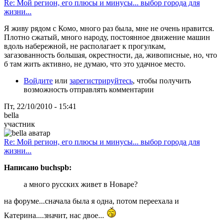
Re: Мой регион, его плюсы и минусы... выбор города для
жизни...
Я живу рядом с Комо, много раз была, мне не очень нравится.
Плотно сжатый, много народу, постоянное движение машин
вдоль набережной, не располагает к прогулкам,
загазованность большая, окрестности, да, живописные, но, что
б там жить активно, не думаю, что это удачное место.
Войдите
или
зарегистрируйтесь
, чтобы получить
возможность отправлять комментарии
Пт, 22/10/2010 - 15:41
bella
участник
Re: Мой регион, его плюсы и минусы... выбор города для
жизни...
Написано buchspb:
а много русских живет в Новаре?
на форуме...сначала была я одна, потом переехала и
Катерина....значит, нас двое...