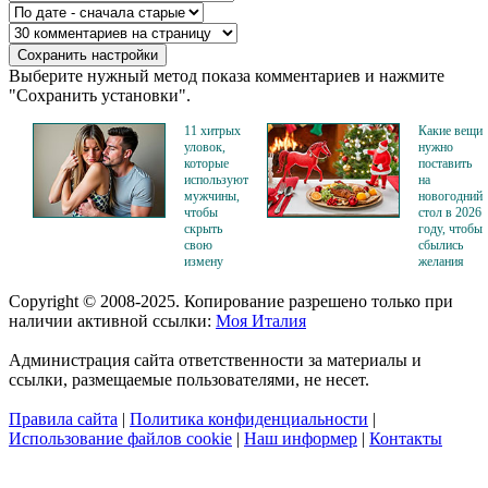
Выберите нужный метод показа комментариев и нажмите
"Сохранить установки".
11 хитрых
Какие вещи
уловок,
нужно
которые
поставить
используют
на
мужчины,
новогодний
чтобы
стол в 2026
скрыть
году, чтобы
свою
сбылись
измену
желания
Copyright © 2008-2025. Копирование разрешено только при
наличии активной ссылки:
Моя Италия
Администрация сайта ответственности за материалы и
ссылки, размещаемые пользователями, не несет.
Правила сайта
|
Политика конфиденциальности
|
Использование файлов cookie
|
Наш информер
|
Контакты