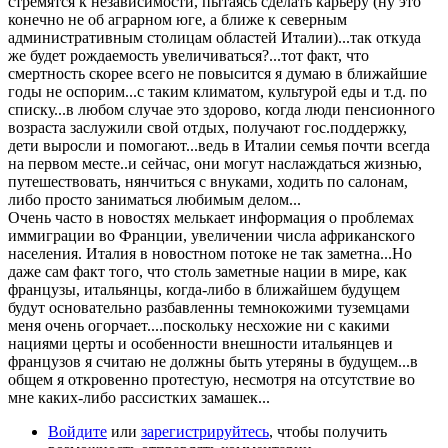
стремятся к независимости, пытаясь сделать карьеру (ну это
конечно не об аграрном юге, а ближе к северным
административным столицам областей Италии)...так откуда
же будет рождаемость увеличиваться?...тот факт, что
смертность скорее всего не повысится я думаю в ближайшие
годы не оспорим...с таким климатом, культурой еды и т.д. по
списку...в любом случае это здорово, когда люди пенсионного
возраста заслужили свой отдых, получают гос.поддержку,
дети выросли и помогают...ведь в Италии семья почти всегда
на первом месте..и сейчас, они могут наслаждаться жизнью,
путешествовать, нянчиться с внуками, ходить по салонам,
либо просто заниматься любимым делом...
Очень часто в новостях мелькает информация о проблемах
иммиграции во Франции, увеличении числа африканского
населения. Италия в новостном потоке не так заметна...Но
даже сам факт того, что столь заметные нации в мире, как
французы, итальянцы, когда-либо в ближайшем будущем
будут основательно разбавленны темнокожими туземцами
меня очень огорчает....поскольку несхожие ни с какими
нациями церты и особенности внешности итальянцев и
французов я считаю не должны быть утеряны в будущем...в
общем я откровенно протестую, несмотря на отсутствие во
мне каких-либо рассистких замашек...
Войдите
или
зарегистрируйтесь
, чтобы получить