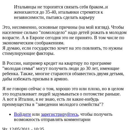
Итальянцы не торопятся связать себя браком..и
женихаются до 35-40, итальянки стремятся к
независимости, пытаясь сделать карьеру
Это, несомненно, основные причины (на мой взгляд). Чтобы
население сильно "помолодело" надо детей рожать в молодом
возрасте. А в Европе сегодня это не принято. В том числе по
экономическим соображениям.
Я думаю, если государство хочет на это повлиять, то нужны
стимулирующие факторы.
В России, например кредит на квартиру по программе
"молодая семья" могут получить люди до 30 лет, имеющие
ребенка. Также, многие стараются обзавестись двумя детьмя,
дабы избежать призыва в армию.
Я не говорю сейчас о том, хорошо это или плохо, но в целом
это подталкивает людей задумываться о потомстве раньше.
А вот в Италии, я не знаю, есть ли какие-нибудь
преимущества в "заведении молодого семейства"?
Войдите
или
зарегистрируйтесь
, чтобы получить
возможность отправлять комментарии
Чт, 12/05/2011 - 10:35