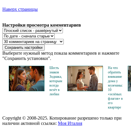
Наверх страницы
Настройки просмотра комментариев
Выберите нужный метод показа комментариев и нажмите
"Сохранить установки".
Шесть
На что
знаков
обратить
Зодиака,
внимание
которым
дома у
всегда
мужчины:
везёт в
10
любви
«зелёных
флагов» в
его
квартире
Copyright © 2008-2025. Копирование разрешено только при
наличии активной ссылки:
Моя Италия