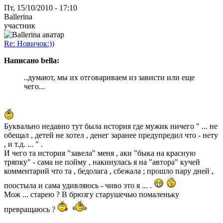
Пт, 15/10/2010 - 17:10
Ballerina
участник
Re: Новичок:))
Написано bella:
..думают, мы их отговариваем из зависти или еще
чего...
Буквально недавно тут была история где мужик ничего " ... не
обещал , детей не хотел , денег заранее предупредил что - нету
, и т.д. ... " .
И чего та история "завела" меня , аки "быка на красную
тряпку" - сама не пойму , накинулась я на "автора" кучей
комментарий что та , бедолага , сбежала ; прошло пару дней ,
поостыла и сама удивляюсь - чиво это я ... .
Мож ... старею ? В брюзгу старушечью помаленьку
превращаюсь ?