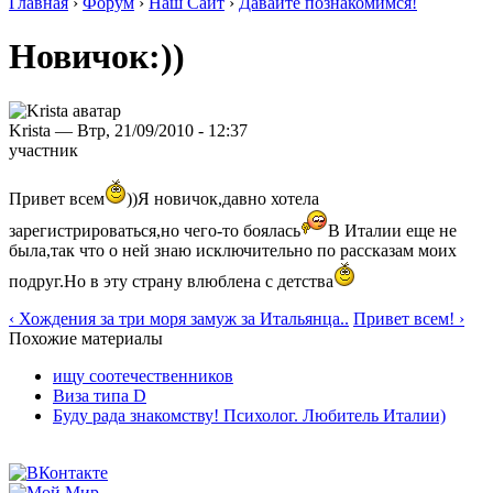
Главная
›
Форум
›
Наш Сайт
›
Давайте познакомимся!
Новичок:))
Krista — Втр, 21/09/2010 - 12:37
участник
Привет всем
))Я новичок,давно хотела
зарегистрироваться,но чего-то боялась
В Италии еще не
была,так что о ней знаю исключительно по рассказам моих
подруг.Но в эту страну влюблена с детства
‹ Хождения за три моря замуж за Итальянца..
Привет всем! ›
Похожие материалы
ищу соотечественников
Виза типа D
Буду рада знакомству! Психолог. Любитель Италии)