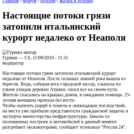
Главная
›
Форум
›
Италия
›
Жизнь в Италии
Настоящие потоки грязи
затопили итальянский
курорт недалеко от Неаполя
Гурман — Сб, 11/09/2010 - 11:31
модератор
Настоящие потоки грязи затопили итальянский курорт
недалеко от Неаполя. После сильных ливней река вышла из
берегов. Вода, собирая весь городской мусор, хлынула по
узким улицам деревни Атрани, снося все на своем пути.
Жители спасались на крышах домов, в ожидании помощи. 25-
летняя женщина пропала без вести.
Чтобы оценить ущерб и помочь в ликвидации последствий,
на место уже прибыли представители гражданской защиты и
эксперты министерства инфраструктуры. Завалы из
поломанных построек и автомобилей в данный момент
разгребают экскаваторами, сообщает телеканал "Россия 24".