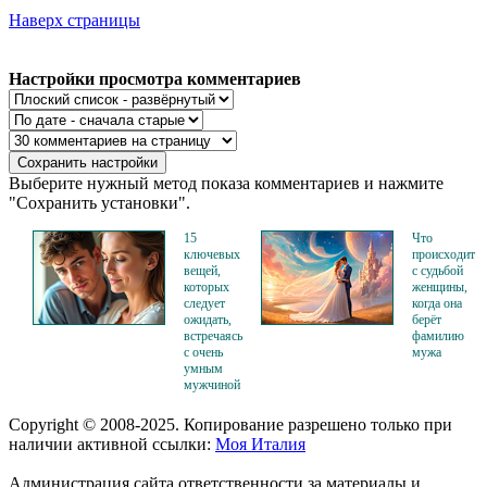
Наверх страницы
Настройки просмотра комментариев
Выберите нужный метод показа комментариев и нажмите
"Сохранить установки".
15
Что
ключевых
происходит
вещей,
с судьбой
которых
женщины,
следует
когда она
ожидать,
берёт
встречаясь
фамилию
с очень
мужа
умным
мужчиной
Copyright © 2008-2025. Копирование разрешено только при
наличии активной ссылки:
Моя Италия
Администрация сайта ответственности за материалы и