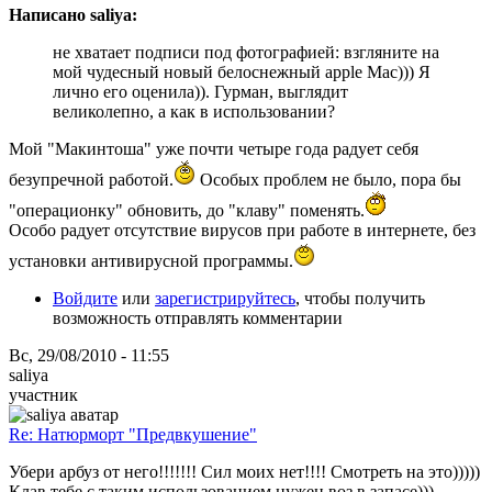
Написано saliya:
не хватает подписи под фотографией: взгляните на
мой чудесный новый белоснежный apple Mac))) Я
лично его оценила)). Гурман, выглядит
великолепно, а как в использовании?
Мой "Макинтоша" уже почти четыре года радует себя
безупречной работой.
Особых проблем не было, пора бы
"операционку" обновить, до "клаву" поменять.
Особо радует отсутствие вирусов при работе в интернете, без
установки антивирусной программы.
Войдите
или
зарегистрируйтесь
, чтобы получить
возможность отправлять комментарии
Вс, 29/08/2010 - 11:55
saliya
участник
Re: Натюрморт "Предвкушение"
Убери арбуз от него!!!!!!! Сил моих нет!!!! Смотреть на это)))))
Клав тебе с таким использованием нужен воз в запасе)))