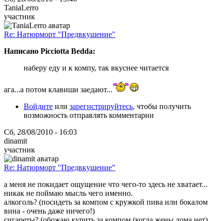
TaniaLerro
участник
Re: Натюрморт "Предвкушение"
Написано Picciotta Bedda:
наберу еду и к компу, так вкуснее читается
ага...а потом клавиши заедают...
Войдите
или
зарегистрируйтесь
, чтобы получить
возможность отправлять комментарии
Сб, 28/08/2010 - 16:03
dinamit
участник
Re: Натюрморт "Предвкушение"
а меня не покидает ощущение что чего-то здесь не хватает...
никак не поймаю мысль чего именно.
алкоголь? (посидеть за компом с кружкой пива или бокалом
вина - очень даже ничего!)
сигареты? (обожаю курить за компом (когда жены дома нет)