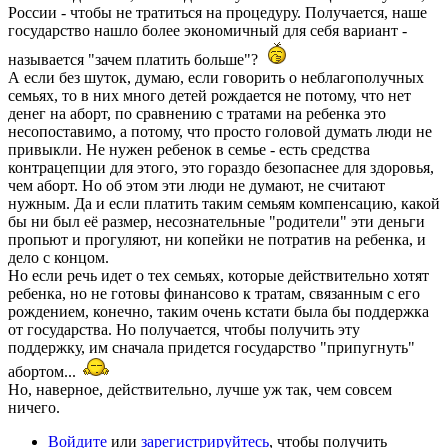
России - чтобы не тратиться на процедуру. Получается, наше
государство нашло более экономичный для себя вариант -
называется "зачем платить больше"?
А если без шуток, думаю, если говорить о неблагополучных
семьях, то в них много детей рождается не потому, что нет
денег на аборт, по сравнению с тратами на ребенка это
несопоставимо, а потому, что просто головой думать люди не
привыкли. Не нужен ребенок в семье - есть средства
контрацепции для этого, это гораздо безопаснее для здоровья,
чем аборт. Но об этом эти люди не думают, не считают
нужным. Да и если платить таким семьям компенсацию, какой
бы ни был её размер, несознательные "родители" эти деньги
пропьют и прогуляют, ни копейки не потратив на ребенка, и
дело с концом.
Но если речь идет о тех семьях, которые действительно хотят
ребенка, но не готовы финансово к тратам, связанным с его
рождением, конечно, таким очень кстати была бы поддержка
от государства. Но получается, чтобы получить эту
поддержку, им сначала придется государство "припугнуть"
абортом...
Но, наверное, действительно, лучше уж так, чем совсем
ничего.
Войдите
или
зарегистрируйтесь
, чтобы получить