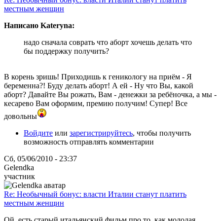
местным женщин
Написано Kateryna:
надо сначала соврать что аборт хочешь делать что
бы поддержку получить?
В корень зришь! Приходишь к геникологу на приём - Я
беременна?! Буду делать аборт! А ей - Ну что Вы, какой
аборт? Давайте Вы рожать, Вам - денежки за ребёночка, а мы -
кесарево Вам оформим, премию получим! Супер! Все
довольны
Войдите
или
зарегистрируйтесь
, чтобы получить
возможность отправлять комментарии
Сб, 05/06/2010 - 23:37
Gelendka
участник
Re: Необычный бонус: власти Италии станут платить
местным женщин
Ой, есть старый итальянский фильм про то, как молодая