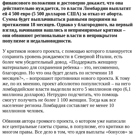
финансового положения и достоверно докажет, что она
действительно нуждается, то власти Ломбардии выплатят
ей 4 500 евро (5 500 долларов США) за отказ от аборта.
Сумма будет выплачиваться равными порциями на
протяжении 18 месяцев. Однако у благородного, на первый
взгляд, начинания нашлись и непримиримые критики –
они обвиняют региональные власти в неприкрытом
популизме и недальновидности.
У критиков нового проекта, с помощью которого планируется
сохранить уровень рождаемости в Северной Италии, есть
более чем убедительный довод. «Поддержать женщину
материально для сохранения ребенка – это, несомненно,
благородно. Но что она будет делать по истечении 18
месяцев?», – вопрошают противники нового проекта. К тому
же, по их мнению, проект абсолютно популистский – на него
ломбардийские власти выделили всего 5 миллионов евро (6,1
миллиона долларов). Нетрудно подсчитать, что помощь
смогут получить не более 1 100 женщин. Тогда как все
население региона Ломбардия составляет не менее 10
миллионов человек.
Обвиняя автора громкого проекта, о котором уже написали
все центральные газеты страны, в популизме, его критики во
многом правы. Все дело в том, что идея выплаты «бонусов» за