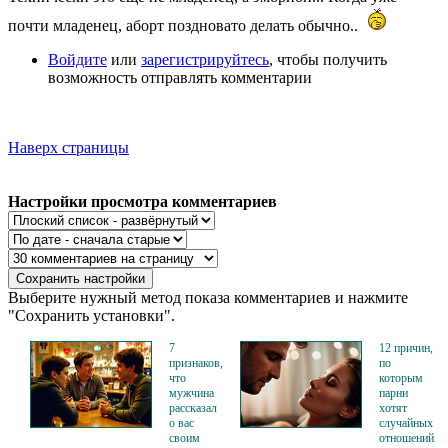
почти младенец, аборт поздновато делать обычно..
Войдите
или
зарегистрируйтесь
, чтобы получить
возможность отправлять комментарии
Наверх страницы
Настройки просмотра комментариев
Выберите нужный метод показа комментариев и нажмите
"Сохранить установки".
7
12 причин,
признаков,
по
что
которым
мужчина
парни
рассказал
хотят
о вас
случайных
своим
отношений