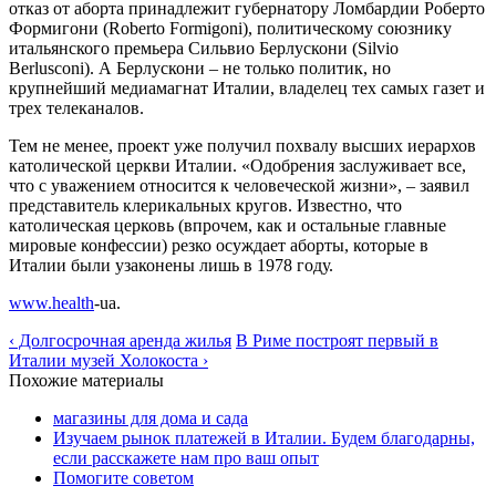
отказ от аборта принадлежит губернатору Ломбардии Роберто
Формигони (Roberto Formigoni), политическому союзнику
итальянского премьера Сильвио Берлускони (Silvio
Berlusconi). А Берлускони – не только политик, но
крупнейший медиамагнат Италии, владелец тех самых газет и
трех телеканалов.
Тем не менее, проект уже получил похвалу высших иерархов
католической церкви Италии. «Одобрения заслуживает все,
что с уважением относится к человеческой жизни», – заявил
представитель клерикальных кругов. Известно, что
католическая церковь (впрочем, как и остальные главные
мировые конфессии) резко осуждает аборты, которые в
Италии были узаконены лишь в 1978 году.
www.health
-ua.
‹ Долгосрочная аренда жилья
В Риме построят первый в
Италии музей Холокоста ›
Похожие материалы
магазины для дома и сада
Изучаем рынок платежей в Италии. Будем благодарны,
если расскажете нам про ваш опыт
Помогите советом