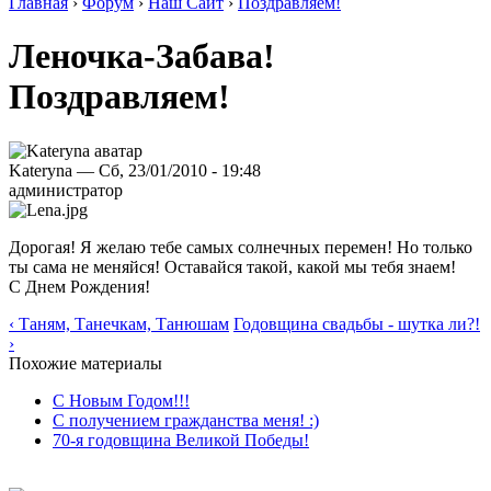
Главная
›
Форум
›
Наш Сайт
›
Поздравляем!
Леночка-Забава!
Поздравляем!
Kateryna — Сб, 23/01/2010 - 19:48
администратор
Дорогая! Я желаю тебе самых солнечных перемен! Но только
ты сама не меняйся! Оставайся такой, какой мы тебя знаем!
С Днем Рождения!
‹ Таням, Танечкам, Танюшам
Годовщина свадьбы - шутка ли?!
›
Похожие материалы
С Новым Годом!!!
С получением гражданства меня! :)
70-я годовщина Великой Победы!