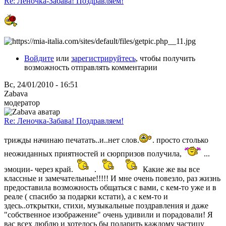
Re: Леночка-Забава! Поздравляем!
Войдите
или
зарегистрируйтесь
, чтобы получить
возможность отправлять комментарии
Вс, 24/01/2010 - 16:51
Zabava
модератор
Re: Леночка-Забава! Поздравляем!
трижды начинаю печатать..и..нет слов.
. просто столько
неожиданных приятностей и сюрпризов получила,
...
эмоции- через край.
.
Какие же вы все
классные и замечательные!!!!! И мне очень повезло, раз жизнь
предоставила возможность общаться с вами, с кем-то уже и в
реале ( спасибо за подарки кстати), а с кем-то и
здесь..открытки, стихи, музыкальные поздравления и даже
"собственное изображение" очень удивили и порадовали! Я
вас всех люблю и хотелось бы подарить каждому частицу