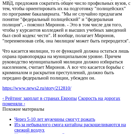
МВД, предложив сократить общее число профильных вузов, с
тем, чтобы ориентировать их на подготовку "полицейских"
по программе бакалавриата. "Мы не случайно предлагаем
понятие "федеральный полицейский" и "федеральная
полиция", - пояснил Миронов. - Это в том числе для того,
чтобы у курсантов колледжей и высших учебных заведений
был свой кодекс чести". И вообще, полагает Миронов,
"переименовав себя, она /милиция/ может быть переродится".
Что касается милиции, то ее функцией должна остаться лишь
охрана правопорядка на муниципальном уровне. Причем
руководство муниципальной милиции должно избираться
населением, считает Миронов. А все что касается борьбы с
криминалом и раскрытия преступлений, должно быть
передано федеральной полиции, убежден он.
https://www.news2.ru/story/212810/
‹ Рейтинг зарплат в странах Европы
Скорость на дорогах
поменяли ›
Похожие материалы
Через 5-10 лет мужчины смогут рожать
Из-за небывалого смога китайцы раскошеливаются на
свежий воздух