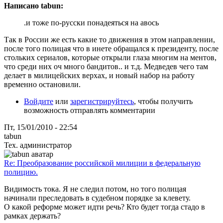
Написано tabun:
.и тоже по-русски понадеяться на авось
Так в России же есть какие то движения в этом направлении,
после того полицая что в инете обращался к президенту, после
стольких сериалов, которые открыли глаза многим на ментов,
что среди них оч много бандитов.. и т.д. Медведев чего там
делает в милицейских верхах, и новый набор на работу
временно остановили.
Войдите
или
зарегистрируйтесь
, чтобы получить
возможность отправлять комментарии
Пт, 15/01/2010 - 22:54
tabun
Тех. администратор
Re: Преобразование российской милиции в федеральную
полицию.
Видимость тока. Я не следил потом, но того полицая
начинали преследовать в судебном порядке за клевету.
О какой реформе может идти речь? Кто будет тогда стадо в
рамках держать?