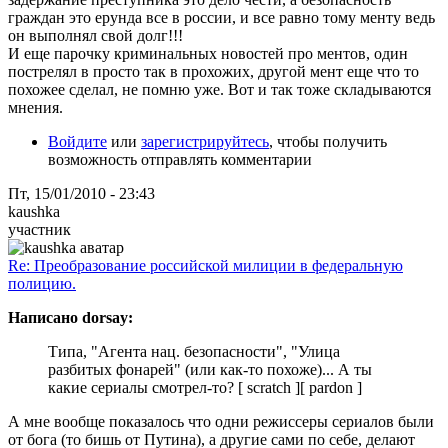
граждан это ерунда все в россии, и все равно тому менту ведь
он выполнял свой долг!!!
И еще парочку криминальных новостей про ментов, один
пострелял в просто так в прохожих, другой мент еще что то
похожее сделал, не помню уже. Вот и так тоже складываются
мнения.
Войдите
или
зарегистрируйтесь
, чтобы получить
возможность отправлять комментарии
Пт, 15/01/2010 - 23:43
kaushka
участник
Re: Преобразование российской милиции в федеральную
полицию.
Написано dorsay:
Типа, "Агента нац. безопасности", "Улица
разбитых фонарей" (или как-то похоже)... А ты
какие сериалы смотрел-то? [ scratch ][ pardon ]
А мне вообще показалось что одни режиссеры сериалов были
от бога (то бишь от Путина), а другие сами по себе, делают