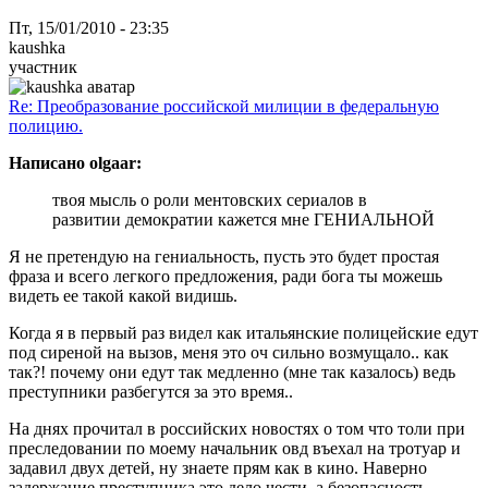
Пт, 15/01/2010 - 23:35
kaushka
участник
Re: Преобразование российской милиции в федеральную
полицию.
Написано olgaar:
твоя мысль о роли ментовских сериалов в
развитии демократии кажется мне ГЕНИАЛЬНОЙ
Я не претендую на гениальность, пусть это будет простая
фраза и всего легкого предложения, ради бога ты можешь
видеть ее такой какой видишь.
Когда я в первый раз видел как итальянские полицейские едут
под сиреной на вызов, меня это оч сильно возмущало.. как
так?! почему они едут так медленно (мне так казалось) ведь
преступники разбегутся за это время..
На днях прочитал в российских новостях о том что толи при
преследовании по моему начальник овд въехал на тротуар и
задавил двух детей, ну знаете прям как в кино. Наверно
задержание преступника это дело чести, а безопасность