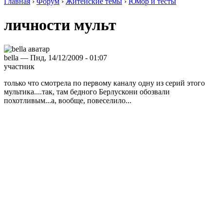
Главная
›
Форум
›
Житейские темы
›
Юмор и тесты
личности мульт
bella — Пнд, 14/12/2009 - 01:07
участник
только что смотрела по первому каналу одну из серий этого
мультика....так, там бедного Берлускони обозвали
похотливым...а, вообще, повеселило...