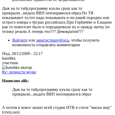
Дык на то табу,программу куклы сразу как то
прикрыли...видать ВВП непонравился образ.По ТВ
показывают то,что надо показывать и ни какой породии или
острого юмора о буграх российских.При Горбачёве и Ельцине
как то повеселее было и породировали их и правду матку по
телику резали.А теперь что??? Демократия???
Войдите
или
зарегистрируйтесь
, чтобы получить
возможность отправлять комментарии
Пнд, 28/12/2009 - 22:17
kaushka
участник
Re: личности мульт
Написано alik:
Дык на то табу,программу куклы сразу как то
прикрыли...видать ВВП непонравился образ
А потом и вовсе захват всей студии НТВ в стиле "маски шоу"
(спец.наз)