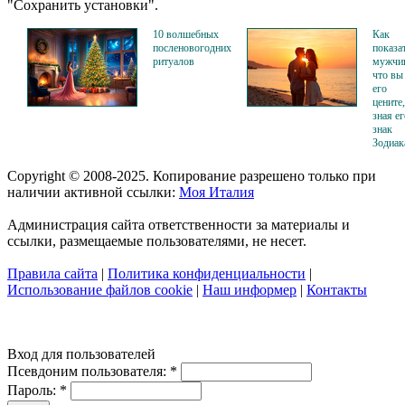
"Сохранить установки".
10 волшебных
Как
посленовогодних
показа
ритуалов
мужчин
что вы
его
цените,
зная ег
знак
Зодиак
Copyright © 2008-2025. Копирование разрешено только при
наличии активной ссылки:
Моя Италия
Администрация сайта ответственности за материалы и
ссылки, размещаемые пользователями, не несет.
Правила сайта
|
Политика конфиденциальности
|
Использование файлов cookie
|
Наш информер
|
Контакты
Вход для пользователей
Псевдоним пользователя:
*
Пароль:
*