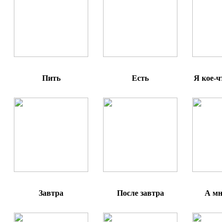
Пить
Есть
Я кое-ч
Завтра
После завтра
А мн