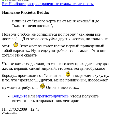
Re: Наиболее распространенные итальянские жесты
Написано Picciotta Bedda:
начиная от "какого черта ты от меня хочешь" и до
"как это меня достало",
Позволь с тобой не согласиться по поводу "как меня все
достало".... Для этого есть уйма других жестов, но только не
этот...
Этот жест означает только первый приведенный
тобой вариант... Ну, и еще употребляется в смысле "что они
хотели этим сказать"...
Что же касается достало, то счас в голову приходит сразу два
жеста: первый, самый мирный, это жест, когда изображают
бороду... происходит от "che barba!"
и выражает скуку, ну,
и то, что "достало"... Другой, менее приличный, изображает
мужские атрибуты...
Он на видео есть...
Войдите
или
зарегистрируйтесь
, чтобы получить
возможность отправлять комментарии
Пт, 27/02/2009 - 12:43
Gelendka