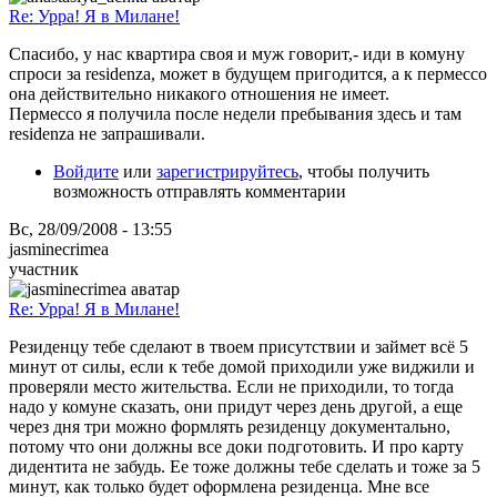
Re: Урра! Я в Милане!
Спасибо, у нас квартира своя и муж говорит,- иди в комуну
спроси за residenza, может в будущем пригодится, а к пермессо
она действительно никакого отношения не имеет.
Пермессо я получила после недели пребывания здесь и там
residenza не запрашивали.
Войдите
или
зарегистрируйтесь
, чтобы получить
возможность отправлять комментарии
Вс, 28/09/2008 - 13:55
jasminecrimea
участник
Re: Урра! Я в Милане!
Резиденцу тебе сделают в твоем присутствии и займет всё 5
минут от силы, если к тебе домой приходили уже виджили и
проверяли место жительства. Если не приходили, то тогда
надо у комуне сказать, они придут через день другой, а еще
через дня три можно формлять резиденцу документально,
потому что они должны все доки подготовить. И про карту
дидентита не забудь. Ее тоже должны тебе сделать и тоже за 5
минут, как только будет оформлена резиденца. Мне все