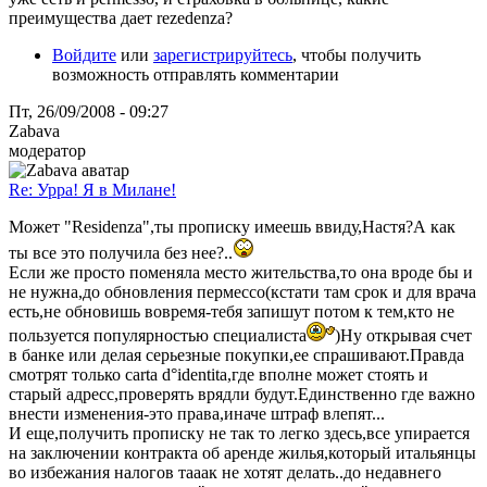
преимущества дает rezedenza?
Войдите
или
зарегистрируйтесь
, чтобы получить
возможность отправлять комментарии
Пт, 26/09/2008 - 09:27
Zabava
модератор
Re: Урра! Я в Милане!
Может "Residenza",ты прописку имеешь ввиду,Настя?А как
ты все это получила без нее?..
Если же просто поменяла место жительства,то она вроде бы и
не нужна,до обновления пермессо(кстати там срок и для врача
есть,не обновишь вовремя-тебя запишут потом к тем,кто не
пользуется популярностью специалиста
)Ну открывая счет
в банке или делая серьезные покупки,ее спрашивают.Правда
смотрят только carta d°identita,где вполне может стоять и
старый адресс,проверять врядли будут.Единственно где важно
внести изменения-это права,иначе штраф влепят...
И еще,получить прописку не так то легко здесь,все упирается
на заключении контракта об аренде жилья,который итальянцы
во избежания налогов тааак не хотят делать..до недавнего