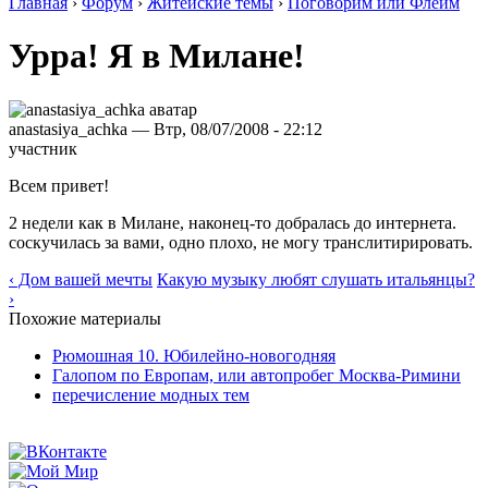
Главная
›
Форум
›
Житейские темы
›
Поговорим или Флейм
Урра! Я в Милане!
anastasiya_achka — Втр, 08/07/2008 - 22:12
участник
Всем привет!
2 недели как в Милане, наконец-то добралась до интернета.
соскучилась за вами, одно плохо, не могу транслитирировать.
‹ Дом вашей мечты
Какую музыку любят слушать итальянцы?
›
Похожие материалы
Рюмошная 10. Юбилейно-новогодняя
Галопом по Европам, или автопробег Москва-Римини
перечисление модных тем